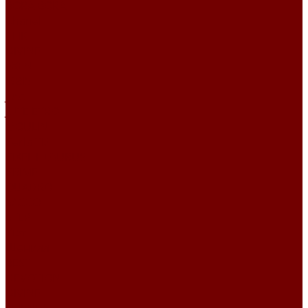
BORA BORA
Chanel
CHIC
DIVINE
EXEN
IRBIS
Jute
JUTE ETRO
MOULIN
Perla TD
PIXEL HD\URUS
PRIME
QUADRO
SACCO
STEP
Уют
Шенилл
BEST
DEVOTION
DIVINE