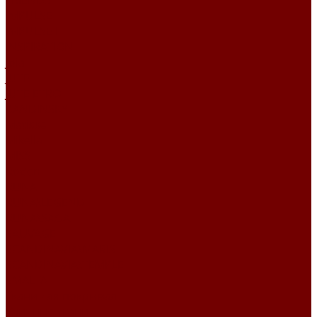
FRIENDS
IMPULSE
IMPULSE I
INSPIRATION
Joia
JUTE
JUTE ETRO
KANDINSKY
Matisse
Mikella
MISS
Roden
RUNA
RUNA\LEGEND
RUNA\SAGA
SAUVAGE
SCANDINAVIA\MARIS
SCANDINAVIA\TEMPLE
SMALTA
Ткани для покрывал
Уличные ткани