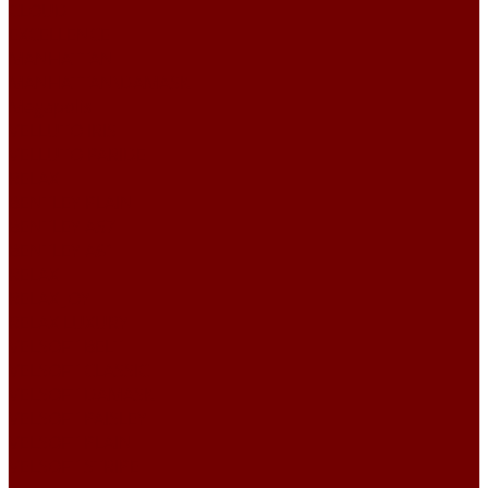
CLOUD
EXCELLENCE
MANHATTAN
MANHATTAN\DAMASK
Megapolis
VELLUTO IRIS
VELLUTO PARIDE
RELAX
BENTLEY PLAIN
BENTLEY А57
BENTLEY А61
RELAX
RELAX JOY
RELAX LUXURY
VELSOFT BELT
VELSOFT CLASSIC
VELSOFT DAMASK
VELSOFT PAISLEY
VELSOFT PLAIN
VELSOFT STRIPE