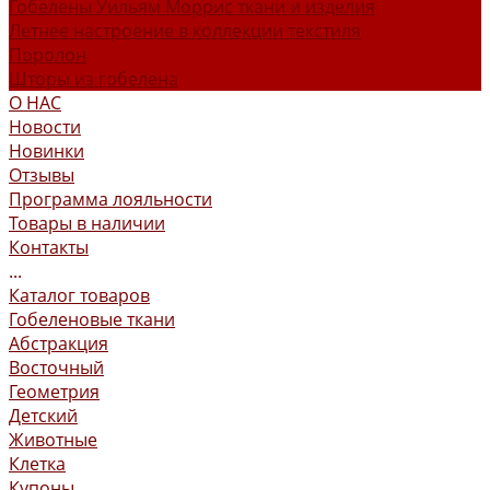
Гобелены Уильям Моррис ткани и изделия
Летнее настроение в коллекции текстиля
Поролон
Шторы из гобелена
О НАС
Новости
Новинки
Отзывы
Программа лояльности
Товары в наличии
Контакты
...
Каталог товаров
Гобеленовые ткани
Абстракция
Восточный
Геометрия
Детский
Животные
Клетка
Купоны