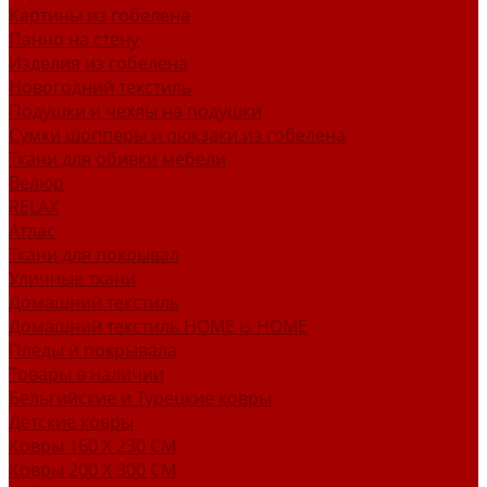
Картины из гобелена
Панно на стену
Изделия из гобелена
Новогодний текстиль
Подушки и чехлы на подушки
Сумки шопперы и рюкзаки из гобелена
Ткани для обивки мебели
Велюр
RELAX
Атлас
Ткани для покрывал
Уличные ткани
Домашний текстиль
Домашний текстиль HOME is HOME
Пледы и покрывала
Товары в наличии
Бельгийские и Турецкие ковры
Детские ковры
Ковры 160 X 230 СМ
Ковры 200 X 300 СМ