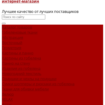
интернет-магазин
Лучшее качество от лучших поставщиков
Каталог товаров
Гобеленовые ткани
Абстракция
Восточный
Геометрия
Картины и панно
Картины из гобелена
Панно на стену
Изделия из гобелена
Новогодний текстиль
Подушки и чехлы на подушки
Сумки шопперы и рюкзаки из гобелена
Ткани для обивки мебели
Велюр
RELAX
Атлас