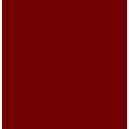
Подушки и чехлы на подушки
Внутренняя подушка для чехлов
Подушка декоративная
Чехлы 35x35
Чехлы 38х38
Чехлы 45x45
Чехлы 50x50
Чехлы 70x50
Сумки шопперы и рюкзаки из гобелена
Скатерти и салфетки
Дорожки на стол
Комплекты салфеток
Комплекты столового текстиля
Салфетки из гобелена
Скатерти
Текстиль к Пасхе
Подушки на стулья
Коврики из гобелена
Ткани для обивки мебели
Велюр