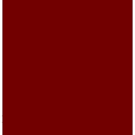
Атлас
Kiwi
БУКЛЕ
BOX
Bubbles
MAGNIFICO
MAGNIFICO PLAIN
Perla
Жаккард
CARBONI\BRIAR
CARBONI\CAMUT
CARBONI\NORI
CARBONI\OPERA
CARBONI\PLACIDA
CHANEL
DIVINE
GRANIT
JUTE
JUTE ETRO
Lusso
PIXEL HD\URUS