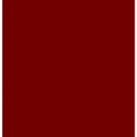
Primavera
SCANDINAVIA\MARIS
SCANDINAVIA\TEMPLE
TERRANOVA
Замша
CLUB
IDOL
IDOL 2.0
Искусственный мех
ESCKIMO
Winnie
Микровелюр
Crush
Гравитация
Романтика
Микрофибра
DIVA
OCEAN
Рогожка
BASKET