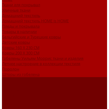
Ткани для покрывал
Уличные ткани
Домашний текстиль
Домашний текстиль HOME is HOME
Пледы и покрывала
Товары в наличии
Бельгийские и Турецкие ковры
Детские ковры
Ковры 160 X 230 СМ
Ковры 200 X 300 СМ
Гобелены Уильям Моррис ткани и изделия
Летнее настроение в коллекции текстиля
Поролон
Шторы из гобелена
О НАС
Новости
Новинки
Отзывы
Программа лояльности
Товары в наличии