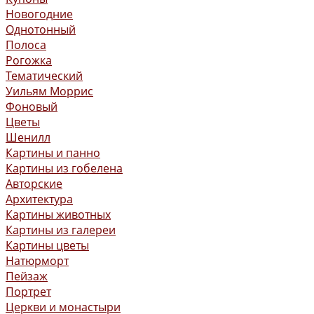
Новогодние
Однотонный
Полоса
Рогожка
Тематический
Уильям Моррис
Фоновый
Цветы
Шенилл
Картины и панно
Картины из гобелена
Авторские
Архитектура
Картины животных
Картины из галереи
Картины цветы
Натюрморт
Пейзаж
Портрет
Церкви и монастыри