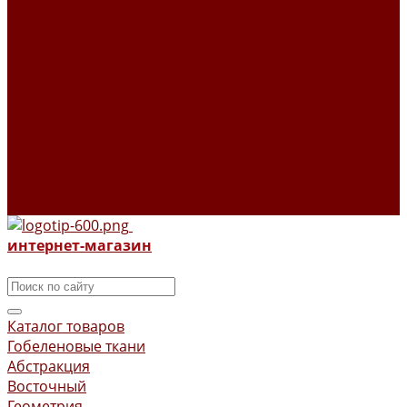
Гобелены Уильям Моррис ткани и изделия
Летнее настроение в коллекции текстиля
Поролон
Шторы из гобелена
О НАС
Новости
Новинки
Отзывы
Программа лояльности
Товары в наличии
Контакты
интернет-магазин
Каталог товаров
Гобеленовые ткани
Абстракция
Восточный
Геометрия