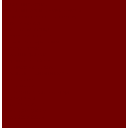
Домашний текстиль
Домашний текстиль HOME is HOME
Декоративные чехлы на подушку
Дорожки на стол
Кухонные полотенца
Новогодняя коллекция
Салфетки для сервировки
Скатерти на стол
Пледы и покрывала
Покрывала из гобелена
Покрывало на кровать
Покрывало на диван и кресла
Пледы Турция
Товары в наличии
Бельгийские и Турецкие ковры
Детские ковры
Ковры 160 X 230 СМ
Ковры 200 X 300 СМ
Ковры 200 х 290 см
Ковры 80 X 125 СМ