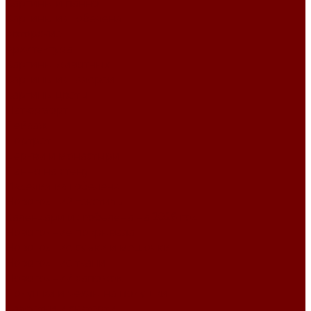
Картины и панно
Картины из гобелена
Авторские
Архитектура
Картины животных
Картины из галереи
Картины цветы
Натюрморт
Пейзаж
Портрет
Церкви и монастыри
Панно на стену
Изделия из гобелена
Новогодний текстиль
Календари из гобелена на 2026 год
Новогодние покрывала
Новогодние сумки и мешочки
Новогодние ткани
Новогодний сапожок
Подушки и чехлы на подушки
Салфетки и скатерти