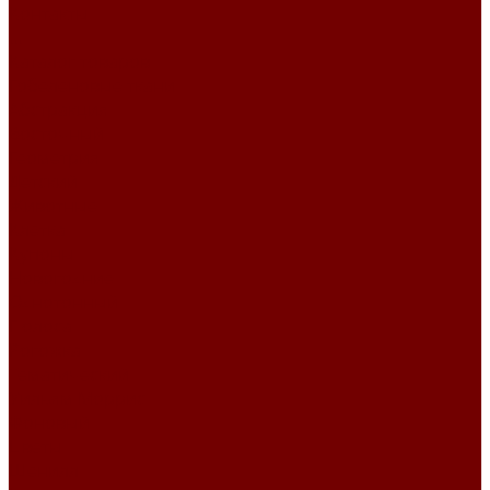
Контакты
...
Каталог товаров
Гобеленовые ткани
Абстракция
Восточный
Геометрия
Детский
Животные
Клетка
Купоны
Новогодние
Однотонный
Полоса
Рогожка
Тематический
Уильям Моррис
Фоновый
Цветы
Шенилл