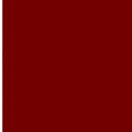
Рогожка
BASKET
BORA BORA
Chanel
CHIC
DIVINE
EXEN
IRBIS
Jute
JUTE ETRO
MOULIN
Perla TD
PIXEL HD\URUS
PRIME
QUADRO
SACCO
STEP
Уют
Шенилл
BEST
DEVOTION