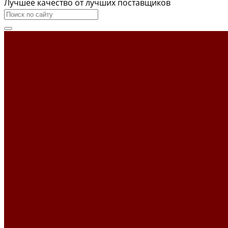
Лучшее качество от лучших поставщиков
...
Каталог товаров
Гобеленовые ткани
Абстракция
Восточный
Геометрия
Детский
Животные
Клетка
Купоны
Новогодние
Однотонный
Полоса
Рогожка
Тематический
Уильям Моррис
Фоновый
Цветы