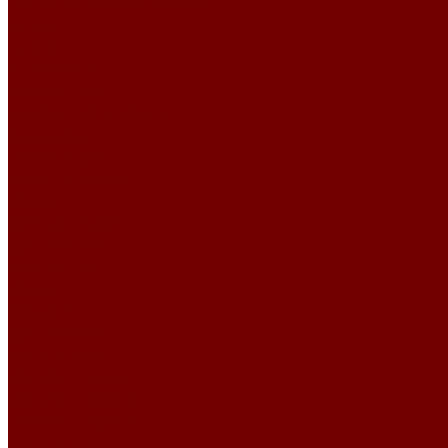
Ткани для обивки мебели
Велюр
CLOUD
EXCELLENCE
MANHATTAN
MANHATTAN\DAMASK
Megapolis
VELLUTO IRIS
VELLUTO PARIDE
RELAX
BENTLEY PLAIN
BENTLEY А57
BENTLEY А61
RELAX
RELAX JOY
RELAX LUXURY
VELSOFT BELT
VELSOFT CLASSIC
VELSOFT DAMASK
VELSOFT PAISLEY
VELSOFT PLAIN