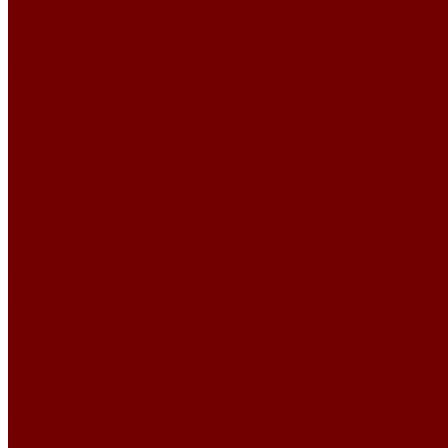
Подушки и чехлы на подушки
Салфетки и скатерти
Подушки и чехлы на подушки
Внутренняя подушка для чехлов
Подушка декоративная
Чехлы 35x35
Чехлы 38х38
Чехлы 45x45
Чехлы 50x50
Чехлы 70x50
Сумки шопперы и рюкзаки из гобелена
Скатерти и салфетки
Дорожки на стол
Комплекты салфеток
Комплекты столового текстиля
Салфетки из гобелена
Скатерти
Текстиль к Пасхе
Подушки на стулья
Коврики из гобелена