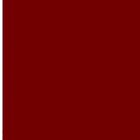
VELSOFT STRIPE
Атлас
Kiwi
БУКЛЕ
BOX
Bubbles
MAGNIFICO
MAGNIFICO PLAIN
Perla
Жаккард
CARBONI\BRIAR
CARBONI\CAMUT
CARBONI\NORI
CARBONI\OPERA
CARBONI\PLACIDA
CHANEL
DIVINE
GRANIT
JUTE
JUTE ETRO