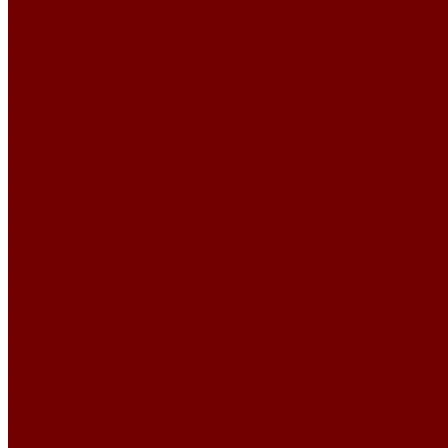
Шенилл
Картины и панно
Картины из гобелена
Авторские
Архитектура
Картины животных
Картины из галереи
Картины цветы
Натюрморт
Пейзаж
Портрет
Церкви и монастыри
Панно на стену
Изделия из гобелена
Новогодний текстиль
Календари из гобелена на 2026 год
Новогодние покрывала
Новогодние сумки и мешочки
Новогодние ткани
Новогодний сапожок