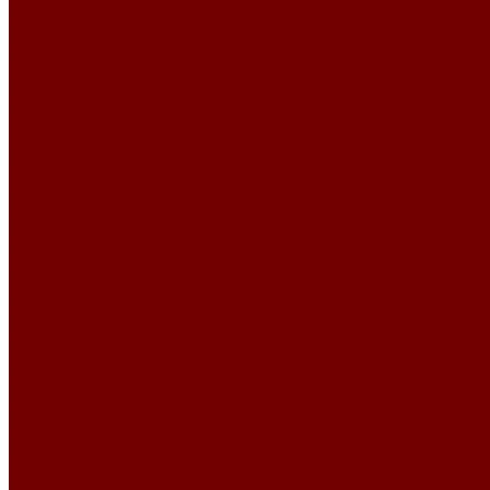
Lusso
PIXEL HD\URUS
Primavera
SCANDINAVIA\MARIS
SCANDINAVIA\TEMPLE
TERRANOVA
Замша
CLUB
IDOL
IDOL 2.0
Искусственный мех
ESCKIMO
Winnie
Микровелюр
Crush
Гравитация
Романтика
Микрофибра
DIVA
OCEAN