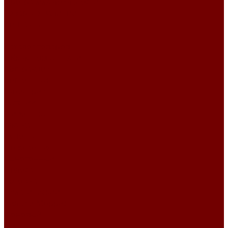
Программа лояльности
Товары в наличии
Контакты
...
Каталог товаров
Гобеленовые ткани
Абстракция
Восточный
Геометрия
Детский
Животные
Клетка
Купоны
Новогодние
Однотонный
Полоса
Рогожка
Тематический
Уильям Моррис
Фоновый
Цветы