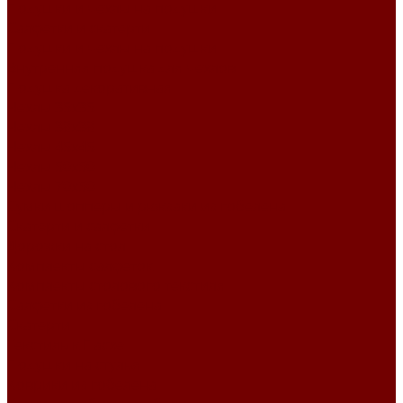
Подушки и чехлы на подушки
Салфетки и скатерти
Подушки и чехлы на подушки
Внутренняя подушка для чехлов
Подушка декоративная
Чехлы 35x35
Чехлы 38х38
Чехлы 45x45
Чехлы 50x50
Чехлы 70x50
Сумки шопперы и рюкзаки из гобелена
Скатерти и салфетки
Дорожки на стол
Комплекты салфеток
Комплекты столового текстиля
Салфетки из гобелена
Скатерти
Текстиль к Пасхе
Подушки на стулья
Коврики из гобелена