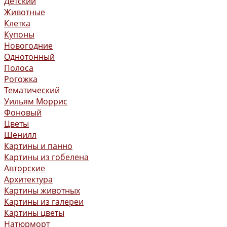
Детский
Животные
Клетка
Купоны
Новогодние
Однотонный
Полоса
Рогожка
Тематический
Уильям Моррис
Фоновый
Цветы
Шенилл
Картины и панно
Картины из гобелена
Авторские
Архитектура
Картины животных
Картины из галереи
Картины цветы
Натюрморт