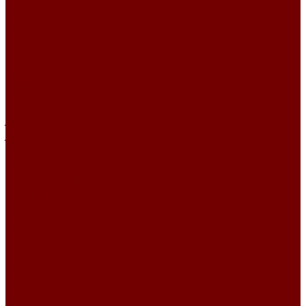
BASKET
BORA BORA
Chanel
CHIC
DIVINE
EXEN
IRBIS
Jute
JUTE ETRO
MOULIN
Perla TD
PIXEL HD\URUS
PRIME
QUADRO
SACCO
STEP
Уют
Шенилл
BEST
DEVOTION