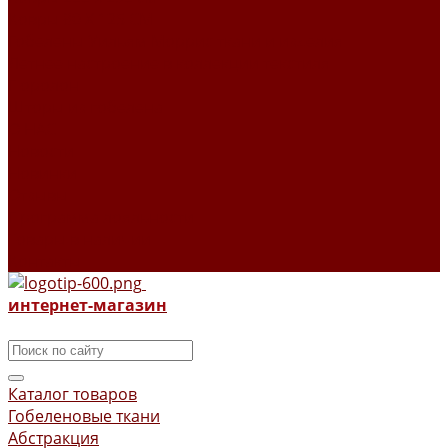
Ковры 80 X 125 СМ
Гобелены Уильям Моррис ткани и изделия
Летнее настроение в коллекции текстиля
Поролон
Шторы из гобелена
О НАС
Новости
Новинки
Отзывы
Программа лояльности
Товары в наличии
Контакты
интернет-магазин
Каталог товаров
Гобеленовые ткани
Абстракция