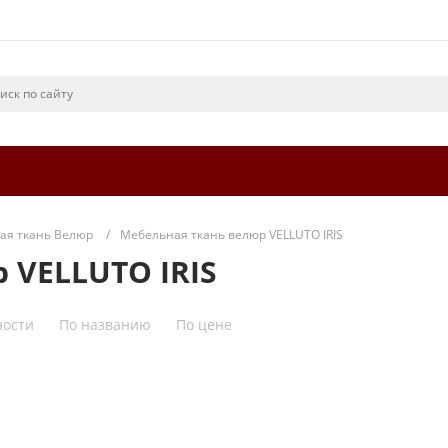
ая ткань Велюр
/
Мебельная ткань велюр VELLUTO IRIS
 VELLUTO IRIS
ности
По названию
По цене