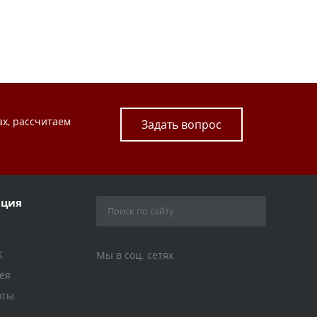
ах, рассчитаем
Задать вопрос
ция
K
Мы в соц. сетях
ея
оты