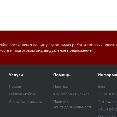
обно расскажем о наших услугах, видах работ и типовых проект
мость и подготовим индивидуальное предложение!
Услуги
Помощь
Информа
Пошив
Покупки
Блог
Обивка мебели
Как оформить заказ
LOOKBOO
Доставка и оплата
Политика
Фотогалер
конфиденциальности
Наши раб
Контакты