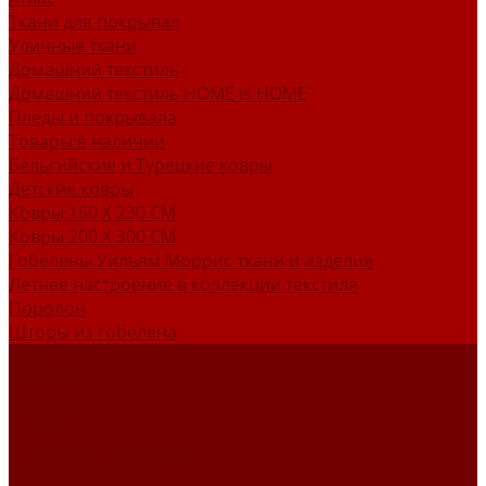
Ткани для покрывал
Уличные ткани
Домашний текстиль
Домашний текстиль HOME is HOME
Пледы и покрывала
Товары в наличии
Бельгийские и Турецкие ковры
Детские ковры
Ковры 160 X 230 СМ
Ковры 200 X 300 СМ
Гобелены Уильям Моррис ткани и изделия
Летнее настроение в коллекции текстиля
Поролон
Шторы из гобелена
О НАС
Новости
Новинки
Отзывы
Программа лояльности
Товары в наличии