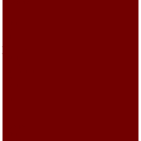
BORA BORA
Chanel
CHIC
DIVINE
EXEN
IRBIS
Jute
JUTE ETRO
MOULIN
Perla TD
PIXEL HD\URUS
PRIME
QUADRO
SACCO
STEP
Уют
Шенилл
BEST
DEVOTION
DIVINE