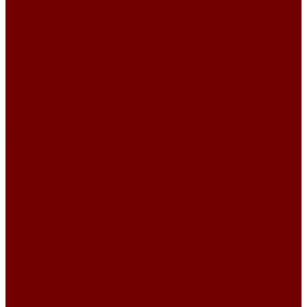
Primavera
SCANDINAVIA\MARIS
SCANDINAVIA\TEMPLE
TERRANOVA
Замша
CLUB
IDOL
IDOL 2.0
Искусственный мех
ESCKIMO
Winnie
Микровелюр
Crush
Гравитация
Романтика
Микрофибра
DIVA
OCEAN
Рогожка
BASKET