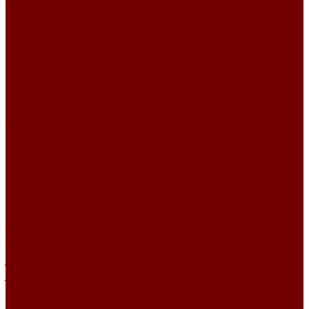
Атлас
Kiwi
БУКЛЕ
BOX
Bubbles
MAGNIFICO
MAGNIFICO PLAIN
Perla
Жаккард
CARBONI\BRIAR
CARBONI\CAMUT
CARBONI\NORI
CARBONI\OPERA
CARBONI\PLACIDA
CHANEL
DIVINE
GRANIT
JUTE
JUTE ETRO
Lusso
PIXEL HD\URUS