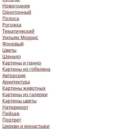
Новогодние
Однотонный
Полоса
Рогожка
Тематический
Уильям Моррис
Фоновый
Цветы
Шенилл
Картины и панно
Картины из гобелена
Авторские
Архитектура
Картины животных
Картины из галереи
Картины цветы
Натюрморт
Пейзаж
Портрет
Церкви и монастыри