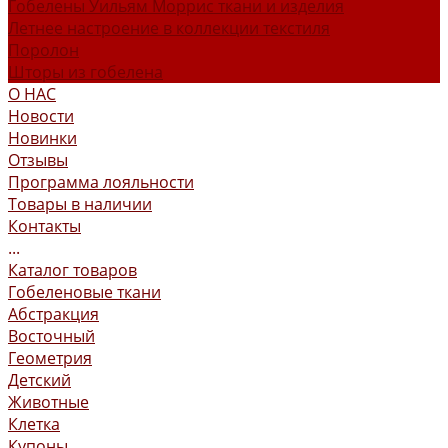
Гобелены Уильям Моррис ткани и изделия
Летнее настроение в коллекции текстиля
Поролон
Шторы из гобелена
О НАС
Новости
Новинки
Отзывы
Программа лояльности
Товары в наличии
Контакты
...
Каталог товаров
Гобеленовые ткани
Абстракция
Восточный
Геометрия
Детский
Животные
Клетка
Купоны