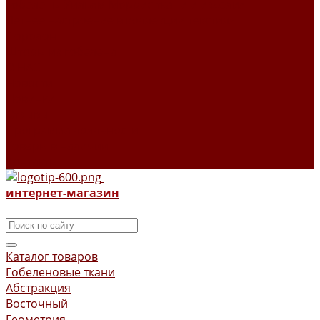
Гобелены Уильям Моррис ткани и изделия
Летнее настроение в коллекции текстиля
Поролон
Шторы из гобелена
О НАС
Новости
Новинки
Отзывы
Программа лояльности
Товары в наличии
Контакты
интернет-магазин
Каталог товаров
Гобеленовые ткани
Абстракция
Восточный
Геометрия