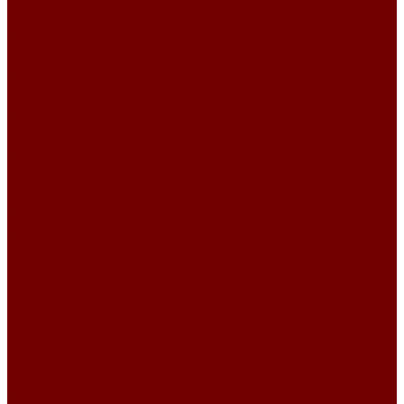
Подушки и чехлы на подушки
Внутренняя подушка для чехлов
Подушка декоративная
Чехлы 35x35
Чехлы 38х38
Чехлы 45x45
Чехлы 50x50
Чехлы 70x50
Сумки шопперы и рюкзаки из гобелена
Скатерти и салфетки
Дорожки на стол
Комплекты салфеток
Комплекты столового текстиля
Салфетки из гобелена
Скатерти
Текстиль к Пасхе
Подушки на стулья
Коврики из гобелена
Ткани для обивки мебели
Велюр