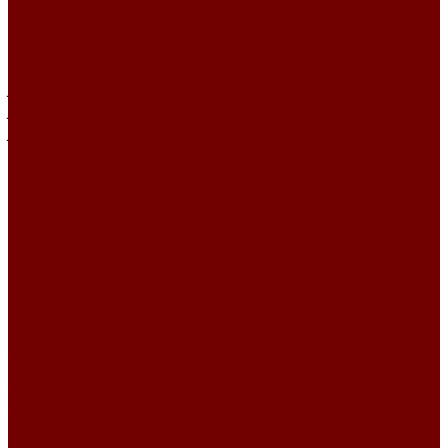
FRIENDS
IMPULSE
IMPULSE I
INSPIRATION
Joia
JUTE
JUTE ETRO
KANDINSKY
Matisse
Mikella
MISS
Roden
RUNA
RUNA\LEGEND
RUNA\SAGA
SAUVAGE
SCANDINAVIA\MARIS
SCANDINAVIA\TEMPLE
SMALTA
Ткани для покрывал
Уличные ткани