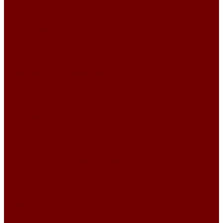
Домашний текстиль
Домашний текстиль HOME is HOME
Декоративные чехлы на подушку
Дорожки на стол
Кухонные полотенца
Новогодняя коллекция
Салфетки для сервировки
Скатерти на стол
Пледы и покрывала
Покрывала из гобелена
Покрывало на кровать
Покрывало на диван и кресла
Пледы Турция
Товары в наличии
Бельгийские и Турецкие ковры
Детские ковры
Ковры 160 X 230 СМ
Ковры 200 X 300 СМ
Ковры 200 х 290 см
Ковры 80 X 125 СМ