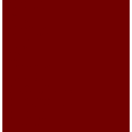
Картины и панно
Картины из гобелена
Авторские
Архитектура
Картины животных
Картины из галереи
Картины цветы
Натюрморт
Пейзаж
Портрет
Церкви и монастыри
Панно на стену
Изделия из гобелена
Новогодний текстиль
Календари из гобелена на 2026 год
Новогодние покрывала
Новогодние сумки и мешочки
Новогодние ткани
Новогодний сапожок
Подушки и чехлы на подушки
Салфетки и скатерти