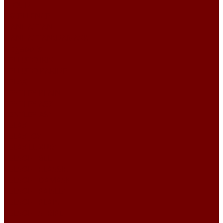
CLOUD
EXCELLENCE
MANHATTAN
MANHATTAN\DAMASK
Megapolis
VELLUTO IRIS
VELLUTO PARIDE
RELAX
BENTLEY PLAIN
BENTLEY А57
BENTLEY А61
RELAX
RELAX JOY
RELAX LUXURY
VELSOFT BELT
VELSOFT CLASSIC
VELSOFT DAMASK
VELSOFT PAISLEY
VELSOFT PLAIN
VELSOFT STRIPE