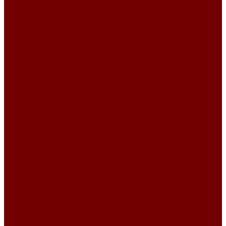
Контакты
...
Каталог товаров
Гобеленовые ткани
Абстракция
Восточный
Геометрия
Детский
Животные
Клетка
Купоны
Новогодние
Однотонный
Полоса
Рогожка
Тематический
Уильям Моррис
Фоновый
Цветы
Шенилл