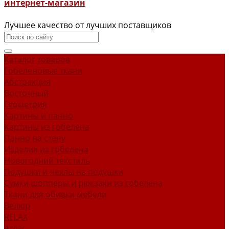
интернет-магазин
Лучшее качество от лучших поставщиков
Каталог товаров
Гобеленовые ткани
Абстракция
Восточный
Геометрия
Картины и панно
Картины из гобелена
Панно на стену
Изделия из гобелена
Новогодний текстиль
Подушки и чехлы на подушки
Сумки шопперы и рюкзаки из гобелена
Ткани для обивки мебели
Велюр
RELAX
Атлас