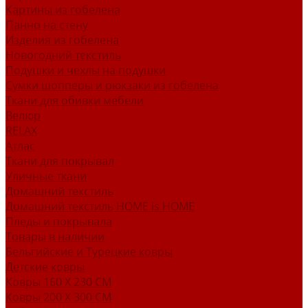
Картины из гобелена
Панно на стену
Изделия из гобелена
Новогодний текстиль
Подушки и чехлы на подушки
Сумки шопперы и рюкзаки из гобелена
Ткани для обивки мебели
Велюр
RELAX
Атлас
Ткани для покрывал
Уличные ткани
Домашний текстиль
Домашний текстиль HOME is HOME
Пледы и покрывала
Товары в наличии
Бельгийские и Турецкие ковры
Детские ковры
Ковры 160 X 230 СМ
Ковры 200 X 300 СМ