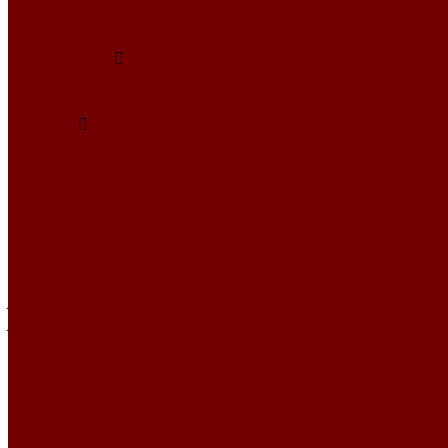
Гравитация
Романтика
Микрофибра
DIVA
OCEAN
Рогожка
BASKET
BORA BORA
Chanel
CHIC
DIVINE
EXEN
IRBIS
Jute
JUTE ETRO
MOULIN
Perla TD
PIXEL HD\URUS
PRIME
QUADRO