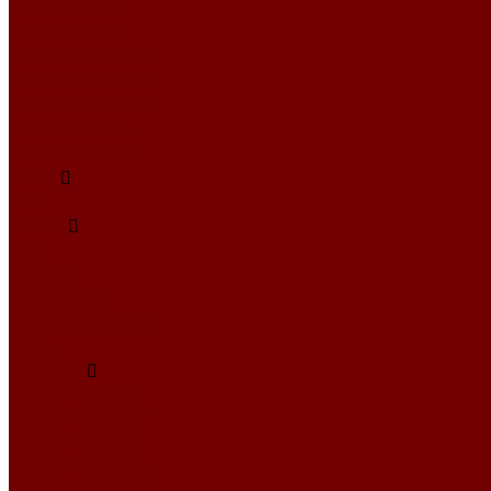
RELAX LUXURY
VELSOFT BELT
VELSOFT CLASSIC
VELSOFT DAMASK
VELSOFT PAISLEY
VELSOFT PLAIN
VELSOFT STRIPE
Атлас
Kiwi
БУКЛЕ
BOX
Bubbles
MAGNIFICO
MAGNIFICO PLAIN
Perla
Жаккард
CARBONI\BRIAR
CARBONI\CAMUT
CARBONI\NORI
CARBONI\OPERA