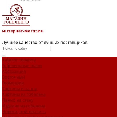
интернет-магазин
Лучшее качество от лучших поставщиков
Каталог товаров
Гобеленовые ткани
Абстракция
Восточный
Геометрия
Картины и панно
Картины из гобелена
Панно на стену
Изделия из гобелена
Новогодний текстиль