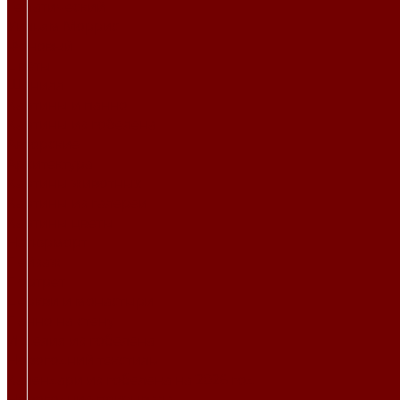
Тематический
Уильям Моррис
Фоновый
Цветы
Шенилл
Картины и панно
Картины из гобелена
Авторские
Архитектура
Картины животных
Картины из галереи
Картины цветы
Натюрморт
Пейзаж
Портрет
Церкви и монастыри
Панно на стену
Изделия из гобелена
Новогодний текстиль
Календари из гобелена на 2026 год
Новогодние покрывала