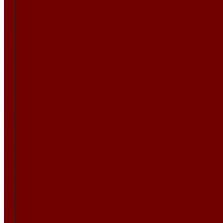
Текстиль к Пасхе
Подушки на стулья
Коврики из гобелена
Ткани для обивки мебели
Велюр
CLOUD
EXCELLENCE
MANHATTAN
MANHATTAN\DAMASK
Megapolis
VELLUTO IRIS
VELLUTO PARIDE
RELAX
BENTLEY PLAIN
BENTLEY А57
BENTLEY А61
RELAX
RELAX JOY
RELAX LUXURY
VELSOFT BELT