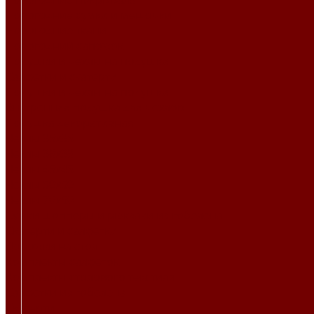
Новогодние сумки и мешочки
Новогодние ткани
Новогодний сапожок
Подушки и чехлы на подушки
Салфетки и скатерти
Подушки и чехлы на подушки
Внутренняя подушка для чехлов
Подушка декоративная
Чехлы 35x35
Чехлы 38х38
Чехлы 45x45
Чехлы 50x50
Чехлы 70x50
Сумки шопперы и рюкзаки из гобелена
Скатерти и салфетки
Дорожки на стол
Комплекты салфеток
Комплекты столового текстиля
Салфетки из гобелена
Скатерти