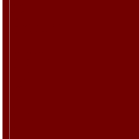
Новости
Новинки
Отзывы
Программа лояльности
Товары в наличии
Контакты
...
Каталог товаров
Гобеленовые ткани
Абстракция
Восточный
Геометрия
Детский
Животные
Клетка
Купоны
Новогодние
Однотонный
Полоса
Рогожка