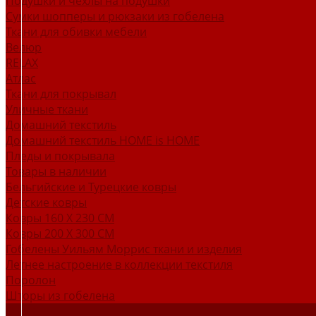
Подушки и чехлы на подушки
Сумки шопперы и рюкзаки из гобелена
Ткани для обивки мебели
Велюр
RELAX
Атлас
Ткани для покрывал
Уличные ткани
Домашний текстиль
Домашний текстиль HOME is HOME
Пледы и покрывала
Товары в наличии
Бельгийские и Турецкие ковры
Детские ковры
Ковры 160 X 230 СМ
Ковры 200 X 300 СМ
Гобелены Уильям Моррис ткани и изделия
Летнее настроение в коллекции текстиля
Поролон
Шторы из гобелена
О НАС