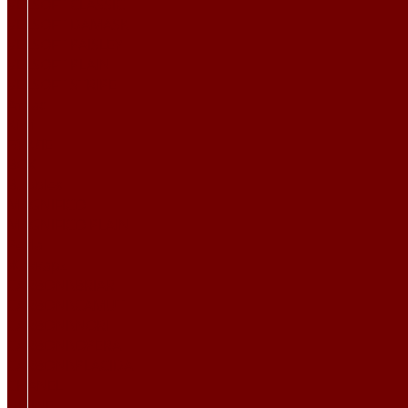
VELSOFT CLASSIC
VELSOFT DAMASK
VELSOFT PAISLEY
VELSOFT PLAIN
VELSOFT STRIPE
Атлас
Kiwi
БУКЛЕ
BOX
Bubbles
MAGNIFICO
MAGNIFICO PLAIN
Perla
Жаккард
CARBONI\BRIAR
CARBONI\CAMUT
CARBONI\NORI
CARBONI\OPERA
CARBONI\PLACIDA
CHANEL
DIVINE