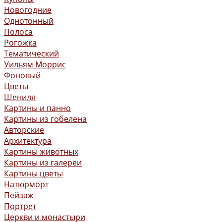
Новогодние
Однотонный
Полоса
Рогожка
Тематический
Уильям Моррис
Фоновый
Цветы
Шенилл
Картины и панно
Картины из гобелена
Авторские
Архитектура
Картины животных
Картины из галереи
Картины цветы
Натюрморт
Пейзаж
Портрет
Церкви и монастыри