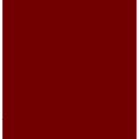
Атлас
Kiwi
БУКЛЕ
BOX
Bubbles
MAGNIFICO
MAGNIFICO PLAIN
Perla
Жаккард
CARBONI\BRIAR
CARBONI\CAMUT
CARBONI\NORI
CARBONI\OPERA
CARBONI\PLACIDA
CHANEL
DIVINE
GRANIT
JUTE
JUTE ETRO
Lusso
PIXEL HD\URUS