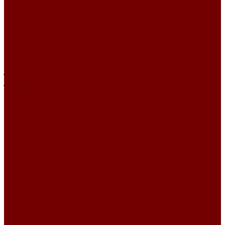
BORA BORA
Chanel
CHIC
DIVINE
EXEN
IRBIS
Jute
JUTE ETRO
MOULIN
Perla TD
PIXEL HD\URUS
PRIME
QUADRO
SACCO
STEP
Уют
Шенилл
BEST
DEVOTION
DIVINE