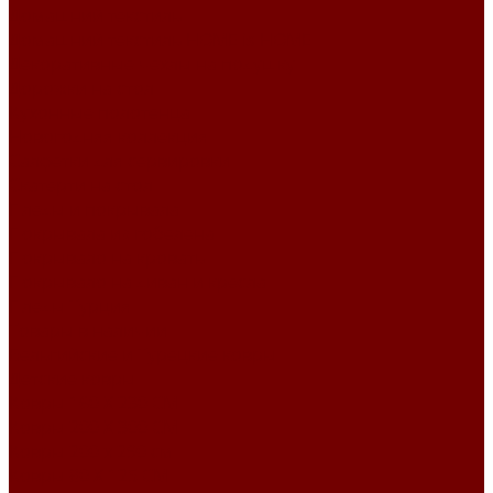
Домашний текстиль
Домашний текстиль HOME is HOME
Декоративные чехлы на подушку
Дорожки на стол
Кухонные полотенца
Новогодняя коллекция
Салфетки для сервировки
Скатерти на стол
Пледы и покрывала
Покрывала из гобелена
Покрывало на кровать
Покрывало на диван и кресла
Пледы Турция
Товары в наличии
Бельгийские и Турецкие ковры
Детские ковры
Ковры 160 X 230 СМ
Ковры 200 X 300 СМ
Ковры 200 х 290 см
Ковры 80 X 125 СМ