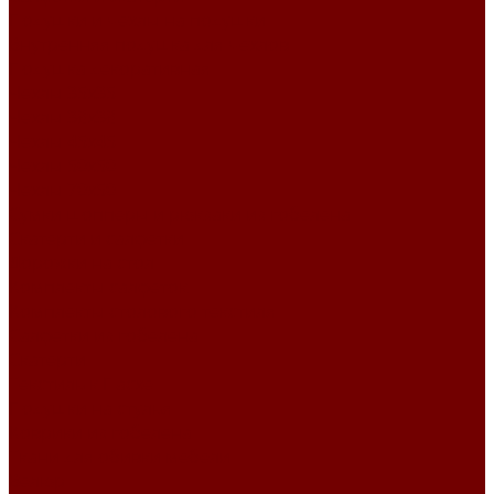
Подушки и чехлы на подушки
Внутренняя подушка для чехлов
Подушка декоративная
Чехлы 35x35
Чехлы 38х38
Чехлы 45x45
Чехлы 50x50
Чехлы 70x50
Сумки шопперы и рюкзаки из гобелена
Скатерти и салфетки
Дорожки на стол
Комплекты салфеток
Комплекты столового текстиля
Салфетки из гобелена
Скатерти
Текстиль к Пасхе
Подушки на стулья
Коврики из гобелена
Ткани для обивки мебели
Велюр