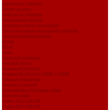
Картины из гобелена
Панно на стену
Изделия из гобелена
Новогодний текстиль
Подушки и чехлы на подушки
Сумки шопперы и рюкзаки из гобелена
Ткани для обивки мебели
Велюр
RELAX
Атлас
Ткани для покрывал
Уличные ткани
Домашний текстиль
Домашний текстиль HOME is HOME
Пледы и покрывала
Товары в наличии
Бельгийские и Турецкие ковры
Детские ковры
Ковры 160 X 230 СМ
Ковры 200 X 300 СМ