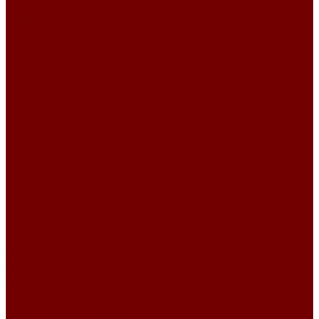
Картины и панно
Картины из гобелена
Авторские
Архитектура
Картины животных
Картины из галереи
Картины цветы
Натюрморт
Пейзаж
Портрет
Церкви и монастыри
Панно на стену
Изделия из гобелена
Новогодний текстиль
Календари из гобелена на 2026 год
Новогодние покрывала
Новогодние сумки и мешочки
Новогодние ткани
Новогодний сапожок
Подушки и чехлы на подушки
Салфетки и скатерти