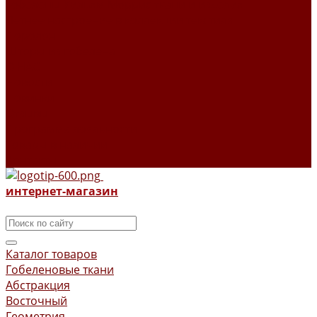
Гобелены Уильям Моррис ткани и изделия
Летнее настроение в коллекции текстиля
Поролон
Шторы из гобелена
О НАС
Новости
Новинки
Отзывы
Программа лояльности
Товары в наличии
Контакты
интернет-магазин
Каталог товаров
Гобеленовые ткани
Абстракция
Восточный
Геометрия