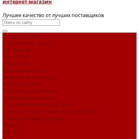
интернет-магазин
Лучшее качество от лучших поставщиков
Каталог товаров
Гобеленовые ткани
Абстракция
Восточный
Геометрия
Картины и панно
Картины из гобелена
Панно на стену
Изделия из гобелена
Новогодний текстиль
Подушки и чехлы на подушки
Сумки шопперы и рюкзаки из гобелена
Ткани для обивки мебели
Велюр
RELAX
Атлас