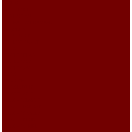
CLOUD
EXCELLENCE
MANHATTAN
MANHATTAN\DAMASK
Megapolis
VELLUTO IRIS
VELLUTO PARIDE
RELAX
BENTLEY PLAIN
BENTLEY А57
BENTLEY А61
RELAX
RELAX JOY
RELAX LUXURY
VELSOFT BELT
VELSOFT CLASSIC
VELSOFT DAMASK
VELSOFT PAISLEY
VELSOFT PLAIN
VELSOFT STRIPE