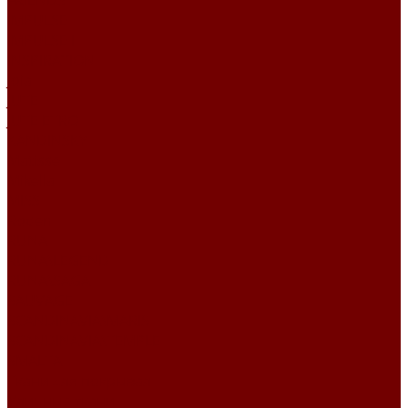
FRIENDS
IMPULSE
IMPULSE I
INSPIRATION
Joia
JUTE
JUTE ETRO
KANDINSKY
Matisse
Mikella
MISS
Roden
RUNA
RUNA\LEGEND
RUNA\SAGA
SAUVAGE
SCANDINAVIA\MARIS
SCANDINAVIA\TEMPLE
SMALTA
Ткани для покрывал
Уличные ткани