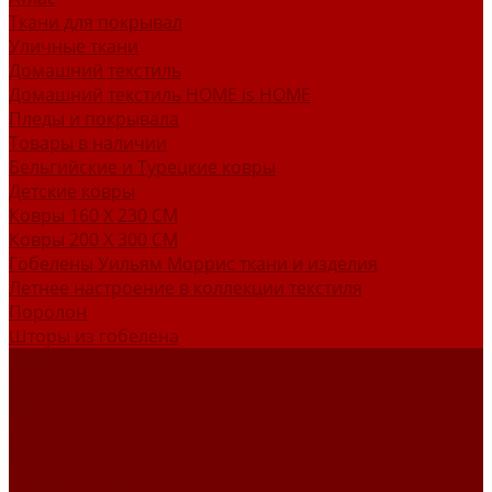
Ткани для покрывал
Уличные ткани
Домашний текстиль
Домашний текстиль HOME is HOME
Пледы и покрывала
Товары в наличии
Бельгийские и Турецкие ковры
Детские ковры
Ковры 160 X 230 СМ
Ковры 200 X 300 СМ
Гобелены Уильям Моррис ткани и изделия
Летнее настроение в коллекции текстиля
Поролон
Шторы из гобелена
О НАС
Новости
Новинки
Отзывы
Программа лояльности
Товары в наличии