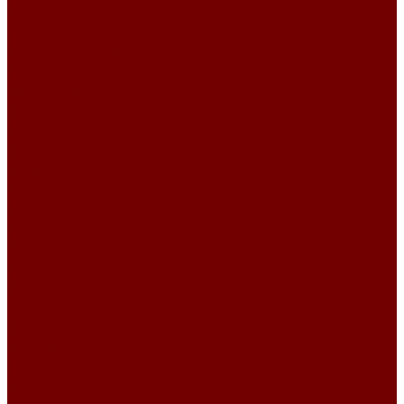
Контакты
...
Каталог товаров
Гобеленовые ткани
Абстракция
Восточный
Геометрия
Детский
Животные
Клетка
Купоны
Новогодние
Однотонный
Полоса
Рогожка
Тематический
Уильям Моррис
Фоновый
Цветы
Шенилл