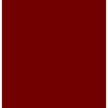
Primavera
SCANDINAVIA\MARIS
SCANDINAVIA\TEMPLE
TERRANOVA
Замша
CLUB
IDOL
IDOL 2.0
Искусственный мех
ESCKIMO
Winnie
Микровелюр
Crush
Гравитация
Романтика
Микрофибра
DIVA
OCEAN
Рогожка
BASKET