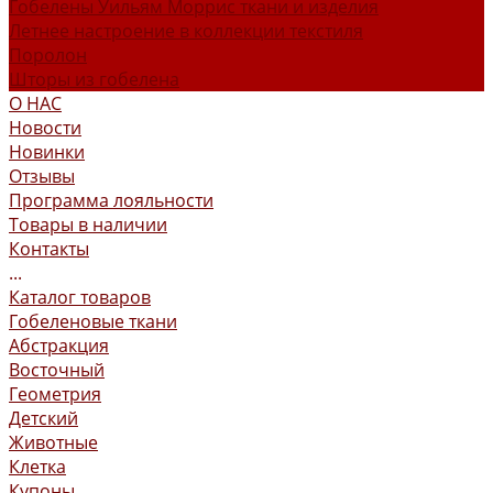
Гобелены Уильям Моррис ткани и изделия
Летнее настроение в коллекции текстиля
Поролон
Шторы из гобелена
О НАС
Новости
Новинки
Отзывы
Программа лояльности
Товары в наличии
Контакты
...
Каталог товаров
Гобеленовые ткани
Абстракция
Восточный
Геометрия
Детский
Животные
Клетка
Купоны