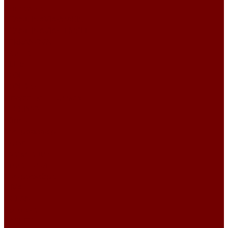
Primavera
SCANDINAVIA\MARIS
SCANDINAVIA\TEMPLE
TERRANOVA
Замша
CLUB
IDOL
IDOL 2.0
Искусственный мех
ESCKIMO
Winnie
Микровелюр
Crush
Гравитация
Романтика
Микрофибра
DIVA
OCEAN
Рогожка
BASKET