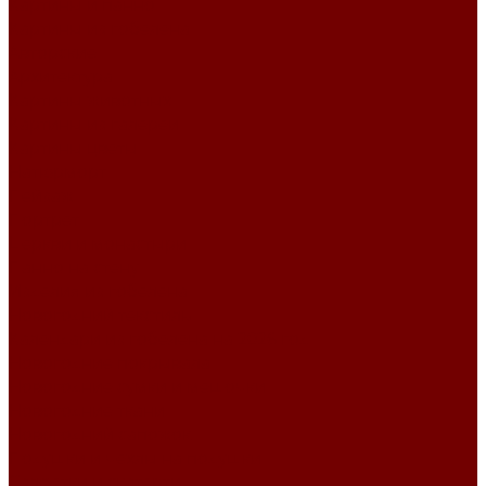
Картины и панно
Картины из гобелена
Авторские
Архитектура
Картины животных
Картины из галереи
Картины цветы
Натюрморт
Пейзаж
Портрет
Церкви и монастыри
Панно на стену
Изделия из гобелена
Новогодний текстиль
Календари из гобелена на 2026 год
Новогодние покрывала
Новогодние сумки и мешочки
Новогодние ткани
Новогодний сапожок
Подушки и чехлы на подушки
Салфетки и скатерти