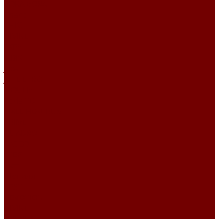
BORA BORA
Chanel
CHIC
DIVINE
EXEN
IRBIS
Jute
JUTE ETRO
MOULIN
Perla TD
PIXEL HD\URUS
PRIME
QUADRO
SACCO
STEP
Уют
Шенилл
BEST
DEVOTION
DIVINE