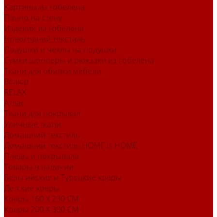
Картины из гобелена
Панно на стену
Изделия из гобелена
Новогодний текстиль
Подушки и чехлы на подушки
Сумки шопперы и рюкзаки из гобелена
Ткани для обивки мебели
Велюр
RELAX
Атлас
Ткани для покрывал
Уличные ткани
Домашний текстиль
Домашний текстиль HOME is HOME
Пледы и покрывала
Товары в наличии
Бельгийские и Турецкие ковры
Детские ковры
Ковры 160 X 230 СМ
Ковры 200 X 300 СМ