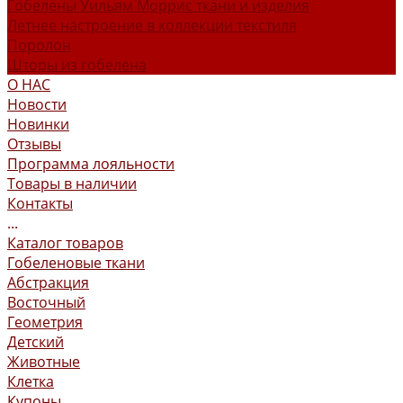
Гобелены Уильям Моррис ткани и изделия
Летнее настроение в коллекции текстиля
Поролон
Шторы из гобелена
О НАС
Новости
Новинки
Отзывы
Программа лояльности
Товары в наличии
Контакты
...
Каталог товаров
Гобеленовые ткани
Абстракция
Восточный
Геометрия
Детский
Животные
Клетка
Купоны