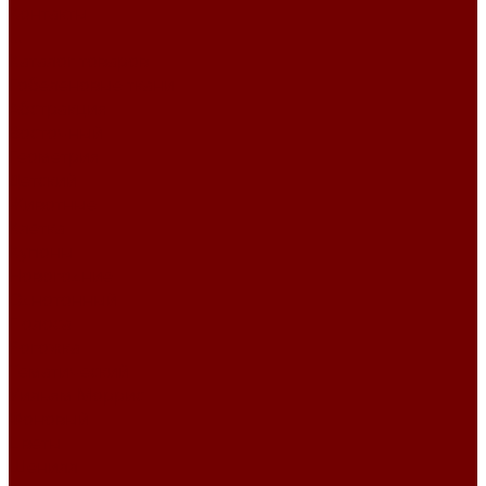
Контакты
...
Каталог товаров
Гобеленовые ткани
Абстракция
Восточный
Геометрия
Детский
Животные
Клетка
Купоны
Новогодние
Однотонный
Полоса
Рогожка
Тематический
Уильям Моррис
Фоновый
Цветы
Шенилл