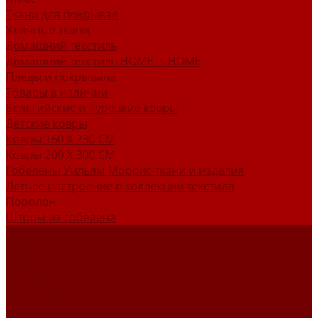
Ткани для покрывал
Уличные ткани
Домашний текстиль
Домашний текстиль HOME is HOME
Пледы и покрывала
Товары в наличии
Бельгийские и Турецкие ковры
Детские ковры
Ковры 160 X 230 СМ
Ковры 200 X 300 СМ
Гобелены Уильям Моррис ткани и изделия
Летнее настроение в коллекции текстиля
Поролон
Шторы из гобелена
О НАС
Новости
Новинки
Отзывы
Программа лояльности
Товары в наличии