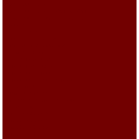
Домашний текстиль
Домашний текстиль HOME is HOME
Декоративные чехлы на подушку
Дорожки на стол
Кухонные полотенца
Новогодняя коллекция
Салфетки для сервировки
Скатерти на стол
Пледы и покрывала
Покрывала из гобелена
Покрывало на кровать
Покрывало на диван и кресла
Пледы Турция
Товары в наличии
Бельгийские и Турецкие ковры
Детские ковры
Ковры 160 X 230 СМ
Ковры 200 X 300 СМ
Ковры 200 х 290 см
Ковры 80 X 125 СМ