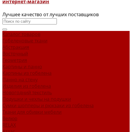
интернет-магазин
Лучшее качество от лучших поставщиков
Каталог товаров
Гобеленовые ткани
Абстракция
Восточный
Геометрия
Картины и панно
Картины из гобелена
Панно на стену
Изделия из гобелена
Новогодний текстиль
Подушки и чехлы на подушки
Сумки шопперы и рюкзаки из гобелена
Ткани для обивки мебели
Велюр
RELAX
Атлас