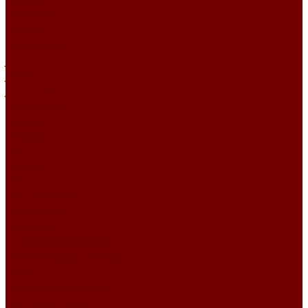
FRIENDS
IMPULSE
IMPULSE I
INSPIRATION
Joia
JUTE
JUTE ETRO
KANDINSKY
Matisse
Mikella
MISS
Roden
RUNA
RUNA\LEGEND
RUNA\SAGA
SAUVAGE
SCANDINAVIA\MARIS
SCANDINAVIA\TEMPLE
SMALTA
Ткани для покрывал
Уличные ткани