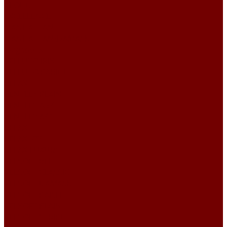
CLOUD
EXCELLENCE
MANHATTAN
MANHATTAN\DAMASK
Megapolis
VELLUTO IRIS
VELLUTO PARIDE
RELAX
BENTLEY PLAIN
BENTLEY А57
BENTLEY А61
RELAX
RELAX JOY
RELAX LUXURY
VELSOFT BELT
VELSOFT CLASSIC
VELSOFT DAMASK
VELSOFT PAISLEY
VELSOFT PLAIN
VELSOFT STRIPE