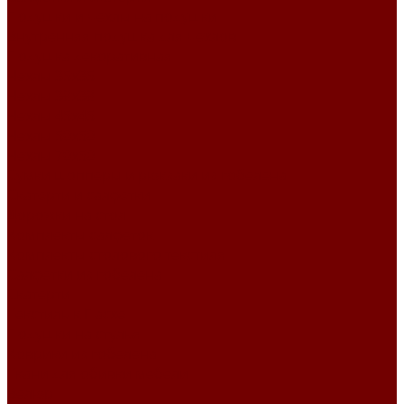
Подушки и чехлы на подушки
Внутренняя подушка для чехлов
Подушка декоративная
Чехлы 35x35
Чехлы 38х38
Чехлы 45x45
Чехлы 50x50
Чехлы 70x50
Сумки шопперы и рюкзаки из гобелена
Скатерти и салфетки
Дорожки на стол
Комплекты салфеток
Комплекты столового текстиля
Салфетки из гобелена
Скатерти
Текстиль к Пасхе
Подушки на стулья
Коврики из гобелена
Ткани для обивки мебели
Велюр