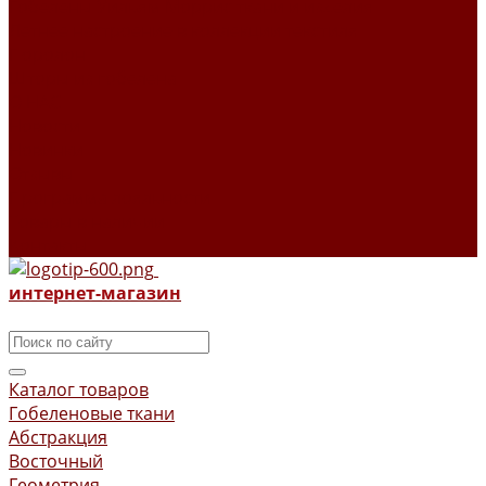
Гобелены Уильям Моррис ткани и изделия
Летнее настроение в коллекции текстиля
Поролон
Шторы из гобелена
О НАС
Новости
Новинки
Отзывы
Программа лояльности
Товары в наличии
Контакты
интернет-магазин
Каталог товаров
Гобеленовые ткани
Абстракция
Восточный
Геометрия