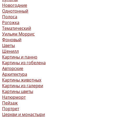
Новогодние
Однотонный
Полоса
Рогожка
Тематический
Уильям Моррис
Фоновый
Цветы
Шенилл
Картины и панно
Картины из гобелена
Авторские
Архитектура
Картины животных
Картины из галереи
Картины цветы
Натюрморт
Пейзаж
Портрет
Церкви и монастыри