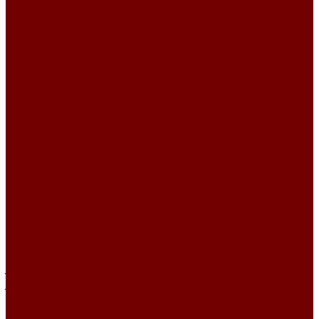
Атлас
Kiwi
БУКЛЕ
BOX
Bubbles
MAGNIFICO
MAGNIFICO PLAIN
Perla
Жаккард
CARBONI\BRIAR
CARBONI\CAMUT
CARBONI\NORI
CARBONI\OPERA
CARBONI\PLACIDA
CHANEL
DIVINE
GRANIT
JUTE
JUTE ETRO
Lusso
PIXEL HD\URUS