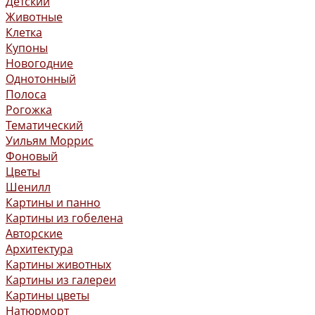
Детский
Животные
Клетка
Купоны
Новогодние
Однотонный
Полоса
Рогожка
Тематический
Уильям Моррис
Фоновый
Цветы
Шенилл
Картины и панно
Картины из гобелена
Авторские
Архитектура
Картины животных
Картины из галереи
Картины цветы
Натюрморт