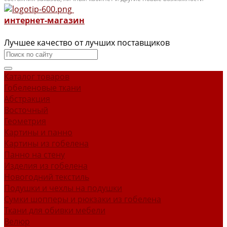
интернет-магазин
Лучшее качество от лучших поставщиков
Каталог товаров
Гобеленовые ткани
Абстракция
Восточный
Геометрия
Картины и панно
Картины из гобелена
Панно на стену
Изделия из гобелена
Новогодний текстиль
Подушки и чехлы на подушки
Сумки шопперы и рюкзаки из гобелена
Ткани для обивки мебели
Велюр