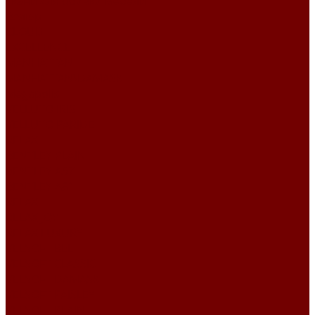
Ткани для обивки мебели
Велюр
CLOUD
EXCELLENCE
MANHATTAN
MANHATTAN\DAMASK
Megapolis
VELLUTO IRIS
VELLUTO PARIDE
RELAX
BENTLEY PLAIN
BENTLEY А57
BENTLEY А61
RELAX
RELAX JOY
RELAX LUXURY
VELSOFT BELT
VELSOFT CLASSIC
VELSOFT DAMASK
VELSOFT PAISLEY
VELSOFT PLAIN