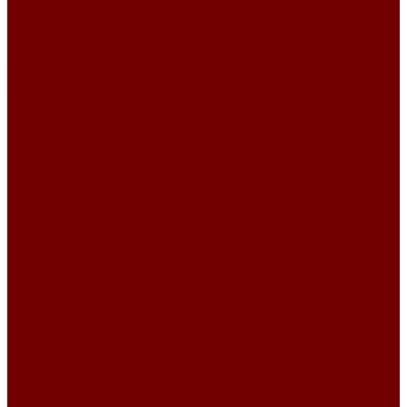
Шенилл
Картины и панно
Картины из гобелена
Авторские
Архитектура
Картины животных
Картины из галереи
Картины цветы
Натюрморт
Пейзаж
Портрет
Церкви и монастыри
Панно на стену
Изделия из гобелена
Новогодний текстиль
Календари из гобелена на 2026 год
Новогодние покрывала
Новогодние сумки и мешочки
Новогодние ткани
Новогодний сапожок