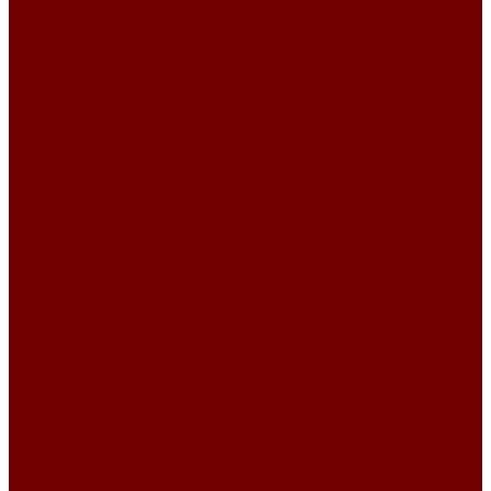
Lusso
PIXEL HD\URUS
Primavera
SCANDINAVIA\MARIS
SCANDINAVIA\TEMPLE
TERRANOVA
Замша
CLUB
IDOL
IDOL 2.0
Искусственный мех
ESCKIMO
Winnie
Микровелюр
Crush
Гравитация
Романтика
Микрофибра
DIVA
OCEAN
Рогожка