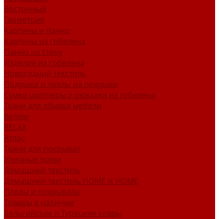
Восточный
Геометрия
Картины и панно
Картины из гобелена
Панно на стену
Изделия из гобелена
Новогодний текстиль
Подушки и чехлы на подушки
Сумки шопперы и рюкзаки из гобелена
Ткани для обивки мебели
Велюр
RELAX
Атлас
Ткани для покрывал
Уличные ткани
Домашний текстиль
Домашний текстиль HOME is HOME
Пледы и покрывала
Товары в наличии
Бельгийские и Турецкие ковры