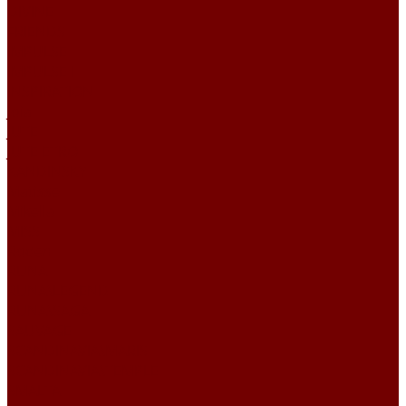
DIVINE
FRIENDS
IMPULSE
IMPULSE I
INSPIRATION
Joia
JUTE
JUTE ETRO
KANDINSKY
Matisse
Mikella
MISS
Roden
RUNA
RUNA\LEGEND
RUNA\SAGA
SAUVAGE
SCANDINAVIA\MARIS
SCANDINAVIA\TEMPLE
SMALTA