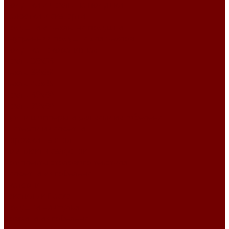
Подушки и чехлы на подушки
Салфетки и скатерти
Подушки и чехлы на подушки
Внутренняя подушка для чехлов
Подушка декоративная
Чехлы 35x35
Чехлы 38х38
Чехлы 45x45
Чехлы 50x50
Чехлы 70x50
Сумки шопперы и рюкзаки из гобелена
Скатерти и салфетки
Дорожки на стол
Комплекты салфеток
Комплекты столового текстиля
Салфетки из гобелена
Скатерти
Текстиль к Пасхе
Подушки на стулья
Коврики из гобелена