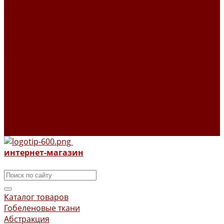
Ковры 80 X 125 СМ
Гобелены Уильям Моррис ткани и изделия
Летнее настроение в коллекции текстиля
Поролон
Шторы из гобелена
О НАС
Новости
Новинки
Отзывы
Программа лояльности
Товары в наличии
Контакты
интернет-магазин
Каталог товаров
Гобеленовые ткани
Абстракция