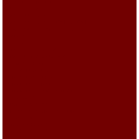
Ткани для покрывал
Уличные ткани
Домашний текстиль
Домашний текстиль HOME is HOME
Декоративные чехлы на подушку
Дорожки на стол
Кухонные полотенца
Новогодняя коллекция
Салфетки для сервировки
Скатерти на стол
Пледы и покрывала
Покрывала из гобелена
Покрывало на кровать
Покрывало на диван и кресла
Пледы Турция
Товары в наличии
Бельгийские и Турецкие ковры
Детские ковры
Ковры 160 X 230 СМ
Ковры 200 X 300 СМ
Ковры 200 х 290 см