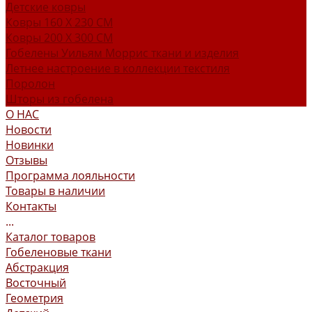
Детские ковры
Ковры 160 X 230 СМ
Ковры 200 X 300 СМ
Гобелены Уильям Моррис ткани и изделия
Летнее настроение в коллекции текстиля
Поролон
Шторы из гобелена
О НАС
Новости
Новинки
Отзывы
Программа лояльности
Товары в наличии
Контакты
...
Каталог товаров
Гобеленовые ткани
Абстракция
Восточный
Геометрия