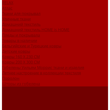
RELAX
Атлас
Ткани для покрывал
Уличные ткани
Домашний текстиль
Домашний текстиль HOME is HOME
Пледы и покрывала
Товары в наличии
Бельгийские и Турецкие ковры
Детские ковры
Ковры 160 X 230 СМ
Ковры 200 X 300 СМ
Гобелены Уильям Моррис ткани и изделия
Летнее настроение в коллекции текстиля
Поролон
Шторы из гобелена
О НАС
Новости
Новинки
Отзывы