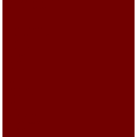
Программа лояльности
Товары в наличии
Контакты
...
Каталог товаров
Гобеленовые ткани
Абстракция
Восточный
Геометрия
Детский
Животные
Клетка
Купоны
Новогодние
Однотонный
Полоса
Рогожка
Тематический
Уильям Моррис
Фоновый
Цветы