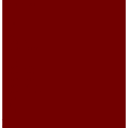
VELSOFT STRIPE
Атлас
Kiwi
БУКЛЕ
BOX
Bubbles
MAGNIFICO
MAGNIFICO PLAIN
Perla
Жаккард
CARBONI\BRIAR
CARBONI\CAMUT
CARBONI\NORI
CARBONI\OPERA
CARBONI\PLACIDA
CHANEL
DIVINE
GRANIT
JUTE
JUTE ETRO