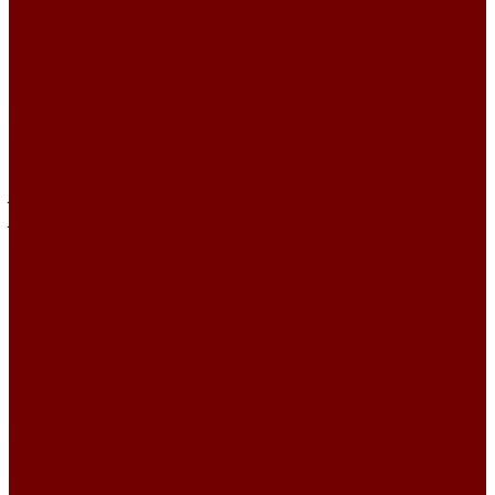
BASKET
BORA BORA
Chanel
CHIC
DIVINE
EXEN
IRBIS
Jute
JUTE ETRO
MOULIN
Perla TD
PIXEL HD\URUS
PRIME
QUADRO
SACCO
STEP
Уют
Шенилл
BEST
DEVOTION