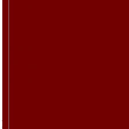
VELSOFT STRIPE
Атлас
Kiwi
БУКЛЕ
BOX
Bubbles
MAGNIFICO
MAGNIFICO PLAIN
Perla
Жаккард
CARBONI\BRIAR
CARBONI\CAMUT
CARBONI\NORI
CARBONI\OPERA
CARBONI\PLACIDA
CHANEL
DIVINE
GRANIT
JUTE
JUTE ETRO