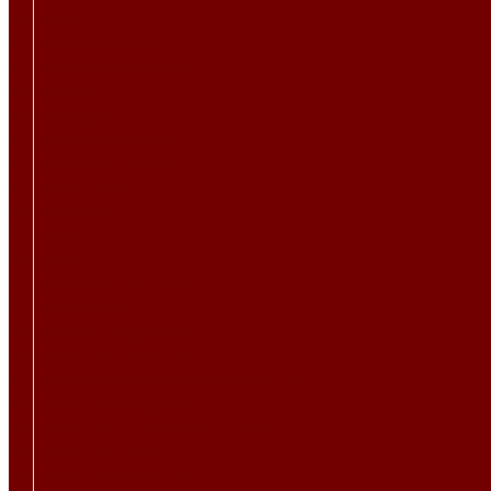
Шенилл
Картины и панно
Картины из гобелена
Авторские
Архитектура
Картины животных
Картины из галереи
Картины цветы
Натюрморт
Пейзаж
Портрет
Церкви и монастыри
Панно на стену
Изделия из гобелена
Новогодний текстиль
Календари из гобелена на 2026 год
Новогодние покрывала
Новогодние сумки и мешочки
Новогодние ткани
Новогодний сапожок