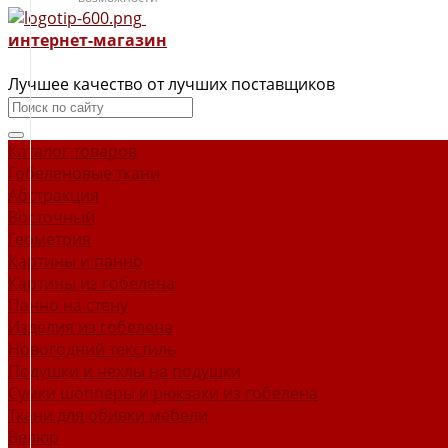
интернет-магазин
Лучшее качество от лучших поставщиков
Каталог товаров
Гобеленовые ткани
Абстракция
Восточный
Геометрия
Картины и панно
Картины из гобелена
Панно на стену
Изделия из гобелена
Новогодний текстиль
Подушки и чехлы на подушки
Сумки шопперы и рюкзаки из гобелена
Ткани для обивки мебели
Велюр