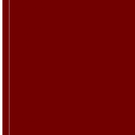
Программа лояльности
Товары в наличии
Контакты
...
Каталог товаров
Гобеленовые ткани
Абстракция
Восточный
Геометрия
Детский
Животные
Клетка
Купоны
Новогодние
Однотонный
Полоса
Рогожка
Тематический
Уильям Моррис
Фоновый
Цветы