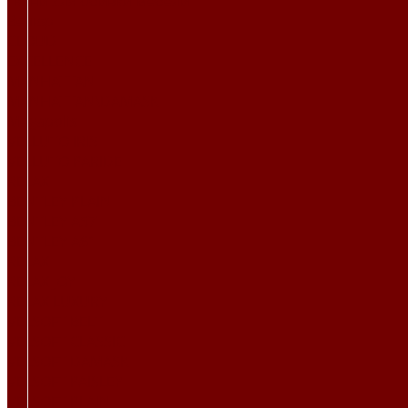
Ткани для обивки мебели
Велюр
CLOUD
EXCELLENCE
MANHATTAN
MANHATTAN\DAMASK
Megapolis
VELLUTO IRIS
VELLUTO PARIDE
RELAX
BENTLEY PLAIN
BENTLEY А57
BENTLEY А61
RELAX
RELAX JOY
RELAX LUXURY
VELSOFT BELT
VELSOFT CLASSIC
VELSOFT DAMASK
VELSOFT PAISLEY
VELSOFT PLAIN