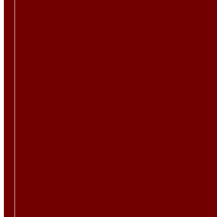
Подушки и чехлы на подушки
Салфетки и скатерти
Подушки и чехлы на подушки
Внутренняя подушка для чехлов
Подушка декоративная
Чехлы 35x35
Чехлы 38х38
Чехлы 45x45
Чехлы 50x50
Чехлы 70x50
Сумки шопперы и рюкзаки из гобелена
Скатерти и салфетки
Дорожки на стол
Комплекты салфеток
Комплекты столового текстиля
Салфетки из гобелена
Скатерти
Текстиль к Пасхе
Подушки на стулья
Коврики из гобелена