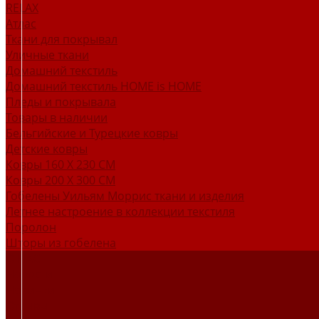
RELAX
Атлас
Ткани для покрывал
Уличные ткани
Домашний текстиль
Домашний текстиль HOME is HOME
Пледы и покрывала
Товары в наличии
Бельгийские и Турецкие ковры
Детские ковры
Ковры 160 X 230 СМ
Ковры 200 X 300 СМ
Гобелены Уильям Моррис ткани и изделия
Летнее настроение в коллекции текстиля
Поролон
Шторы из гобелена
О НАС
Новости
Новинки
Отзывы