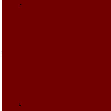
OCEAN
Рогожка
BASKET
BORA BORA
Chanel
CHIC
DIVINE
EXEN
IRBIS
Jute
JUTE ETRO
MOULIN
Perla TD
PIXEL HD\URUS
PRIME
QUADRO
SACCO
STEP
Уют
Шенилл
BEST