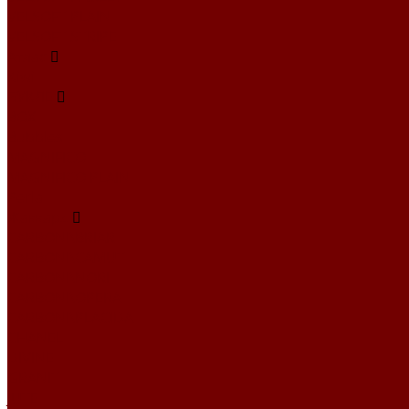
VELSOFT PLAIN
VELSOFT STRIPE
Атлас
Kiwi
БУКЛЕ
BOX
Bubbles
MAGNIFICO
MAGNIFICO PLAIN
Perla
Жаккард
CARBONI\BRIAR
CARBONI\CAMUT
CARBONI\NORI
CARBONI\OPERA
CARBONI\PLACIDA
CHANEL
DIVINE
GRANIT
JUTE