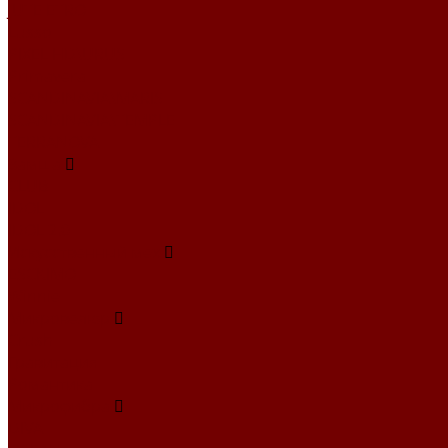
JUTE ETRO
Lusso
PIXEL HD\URUS
Primavera
SCANDINAVIA\MARIS
SCANDINAVIA\TEMPLE
TERRANOVA
Замша
CLUB
IDOL
IDOL 2.0
Искусственный мех
ESCKIMO
Winnie
Микровелюр
Crush
Гравитация
Романтика
Микрофибра
DIVA