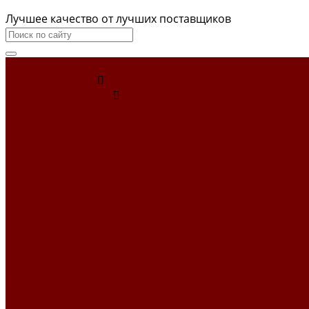
Лучшее качество от лучших поставщиков
...
Каталог товаров
Гобеленовые ткани
Абстракция
Восточный
Геометрия
Детский
Животные
Клетка
Купоны
Новогодние
Однотонный
Полоса
Рогожка
Тематический
Уильям Моррис
Фоновый