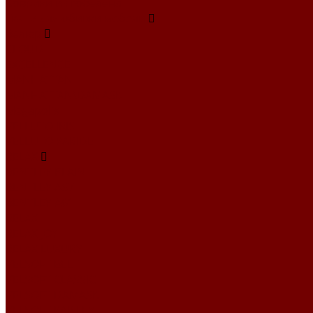
Коврики из гобелена
Ткани для обивки мебели
Велюр
CLOUD
EXCELLENCE
MANHATTAN
MANHATTAN\DAMASK
Megapolis
VELLUTO IRIS
VELLUTO PARIDE
RELAX
BENTLEY PLAIN
BENTLEY А57
BENTLEY А61
RELAX
RELAX JOY
RELAX LUXURY
VELSOFT BELT
VELSOFT CLASSIC
VELSOFT DAMASK
VELSOFT PAISLEY