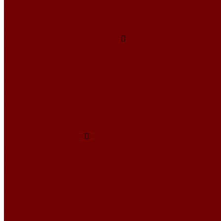
Новогодний сапожок
Подушки и чехлы на подушки
Салфетки и скатерти
Подушки и чехлы на подушки
Внутренняя подушка для чехлов
Подушка декоративная
Чехлы 35x35
Чехлы 38х38
Чехлы 45x45
Чехлы 50x50
Чехлы 70x50
Сумки шопперы и рюкзаки из гобелена
Скатерти и салфетки
Дорожки на стол
Комплекты салфеток
Комплекты столового текстиля
Салфетки из гобелена
Скатерти
Текстиль к Пасхе
Подушки на стулья