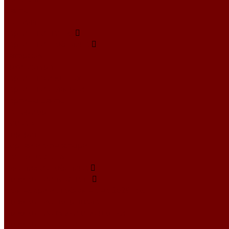
Цветы
Шенилл
Картины и панно
Картины из гобелена
Авторские
Архитектура
Картины животных
Картины из галереи
Картины цветы
Натюрморт
Пейзаж
Портрет
Церкви и монастыри
Панно на стену
Изделия из гобелена
Новогодний текстиль
Календари из гобелена на 2026 год
Новогодние покрывала
Новогодние сумки и мешочки
Новогодние ткани