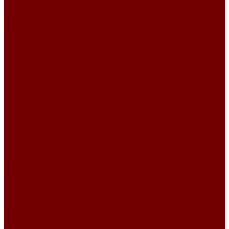
Домашний текстиль
Домашний текстиль HOME is HOME
Декоративные чехлы на подушку
Дорожки на стол
Кухонные полотенца
Новогодняя коллекция
Салфетки для сервировки
Скатерти на стол
Пледы и покрывала
Покрывала из гобелена
Покрывало на кровать
Покрывало на диван и кресла
Пледы Турция
Товары в наличии
Бельгийские и Турецкие ковры
Детские ковры
Ковры 160 X 230 СМ
Ковры 200 X 300 СМ
Ковры 200 х 290 см
Ковры 80 X 125 СМ