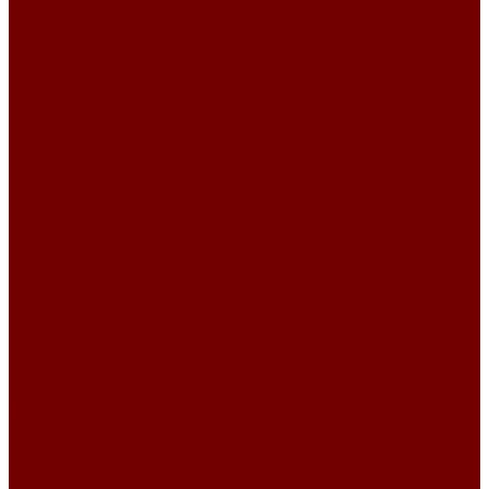
CLOUD
EXCELLENCE
MANHATTAN
MANHATTAN\DAMASK
Megapolis
VELLUTO IRIS
VELLUTO PARIDE
RELAX
BENTLEY PLAIN
BENTLEY А57
BENTLEY А61
RELAX
RELAX JOY
RELAX LUXURY
VELSOFT BELT
VELSOFT CLASSIC
VELSOFT DAMASK
VELSOFT PAISLEY
VELSOFT PLAIN
VELSOFT STRIPE