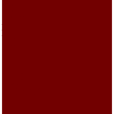
FRIENDS
IMPULSE
IMPULSE I
INSPIRATION
Joia
JUTE
JUTE ETRO
KANDINSKY
Matisse
Mikella
MISS
Roden
RUNA
RUNA\LEGEND
RUNA\SAGA
SAUVAGE
SCANDINAVIA\MARIS
SCANDINAVIA\TEMPLE
SMALTA
Ткани для покрывал
Уличные ткани