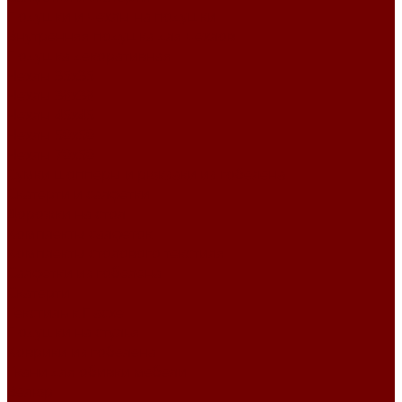
Подушки и чехлы на подушки
Внутренняя подушка для чехлов
Подушка декоративная
Чехлы 35x35
Чехлы 38х38
Чехлы 45x45
Чехлы 50x50
Чехлы 70x50
Сумки шопперы и рюкзаки из гобелена
Скатерти и салфетки
Дорожки на стол
Комплекты салфеток
Комплекты столового текстиля
Салфетки из гобелена
Скатерти
Текстиль к Пасхе
Подушки на стулья
Коврики из гобелена
Ткани для обивки мебели
Велюр