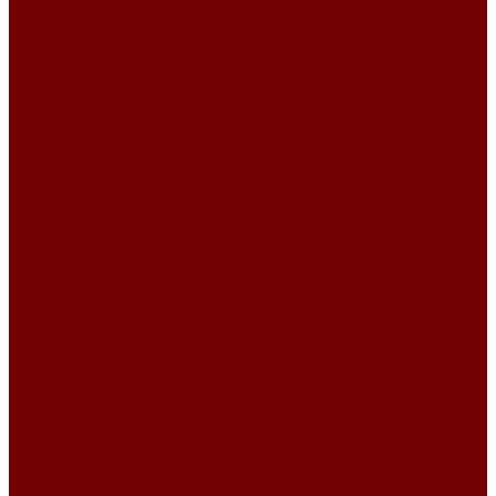
Primavera
SCANDINAVIA\MARIS
SCANDINAVIA\TEMPLE
TERRANOVA
Замша
CLUB
IDOL
IDOL 2.0
Искусственный мех
ESCKIMO
Winnie
Микровелюр
Crush
Гравитация
Романтика
Микрофибра
DIVA
OCEAN
Рогожка
BASKET