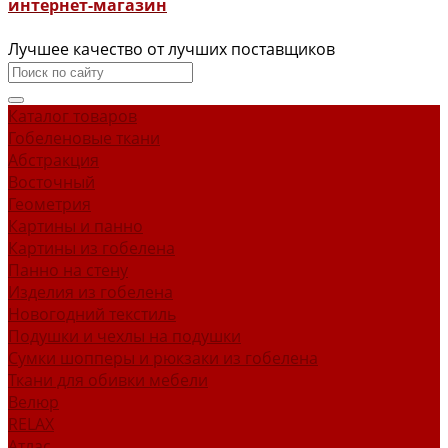
интернет-магазин
Лучшее качество от лучших поставщиков
Каталог товаров
Гобеленовые ткани
Абстракция
Восточный
Геометрия
Картины и панно
Картины из гобелена
Панно на стену
Изделия из гобелена
Новогодний текстиль
Подушки и чехлы на подушки
Сумки шопперы и рюкзаки из гобелена
Ткани для обивки мебели
Велюр
RELAX
Атлас