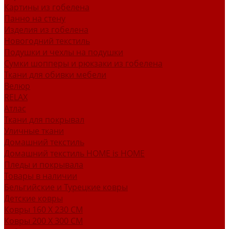
Картины из гобелена
Панно на стену
Изделия из гобелена
Новогодний текстиль
Подушки и чехлы на подушки
Сумки шопперы и рюкзаки из гобелена
Ткани для обивки мебели
Велюр
RELAX
Атлас
Ткани для покрывал
Уличные ткани
Домашний текстиль
Домашний текстиль HOME is HOME
Пледы и покрывала
Товары в наличии
Бельгийские и Турецкие ковры
Детские ковры
Ковры 160 X 230 СМ
Ковры 200 X 300 СМ