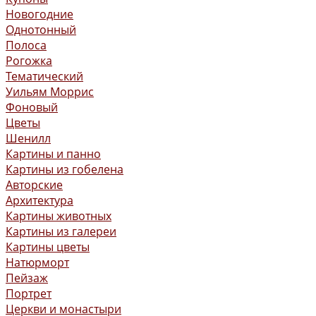
Новогодние
Однотонный
Полоса
Рогожка
Тематический
Уильям Моррис
Фоновый
Цветы
Шенилл
Картины и панно
Картины из гобелена
Авторские
Архитектура
Картины животных
Картины из галереи
Картины цветы
Натюрморт
Пейзаж
Портрет
Церкви и монастыри