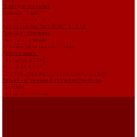
Ткани для покрывал
Уличные ткани
Домашний текстиль
Домашний текстиль HOME is HOME
Пледы и покрывала
Товары в наличии
Бельгийские и Турецкие ковры
Детские ковры
Ковры 160 X 230 СМ
Ковры 200 X 300 СМ
Гобелены Уильям Моррис ткани и изделия
Летнее настроение в коллекции текстиля
Поролон
Шторы из гобелена
О НАС
Новости
Новинки
Отзывы
Программа лояльности
Товары в наличии