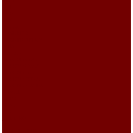
Атлас
Kiwi
БУКЛЕ
BOX
Bubbles
MAGNIFICO
MAGNIFICO PLAIN
Perla
Жаккард
CARBONI\BRIAR
CARBONI\CAMUT
CARBONI\NORI
CARBONI\OPERA
CARBONI\PLACIDA
CHANEL
DIVINE
GRANIT
JUTE
JUTE ETRO
Lusso
PIXEL HD\URUS