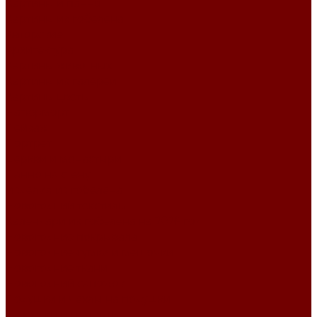
Картины и панно
Картины из гобелена
Авторские
Архитектура
Картины животных
Картины из галереи
Картины цветы
Натюрморт
Пейзаж
Портрет
Церкви и монастыри
Панно на стену
Изделия из гобелена
Новогодний текстиль
Календари из гобелена на 2026 год
Новогодние покрывала
Новогодние сумки и мешочки
Новогодние ткани
Новогодний сапожок
Подушки и чехлы на подушки
Салфетки и скатерти