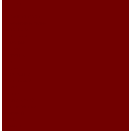
Контакты
...
Каталог товаров
Гобеленовые ткани
Абстракция
Восточный
Геометрия
Детский
Животные
Клетка
Купоны
Новогодние
Однотонный
Полоса
Рогожка
Тематический
Уильям Моррис
Фоновый
Цветы
Шенилл