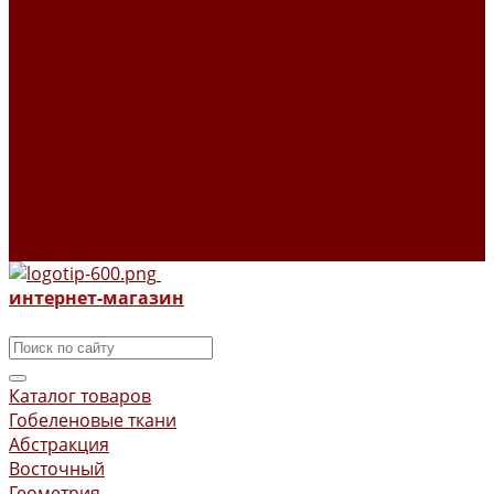
Гобелены Уильям Моррис ткани и изделия
Летнее настроение в коллекции текстиля
Поролон
Шторы из гобелена
О НАС
Новости
Новинки
Отзывы
Программа лояльности
Товары в наличии
Контакты
интернет-магазин
Каталог товаров
Гобеленовые ткани
Абстракция
Восточный
Геометрия