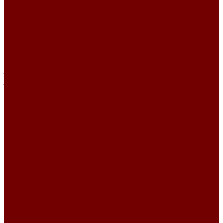
BORA BORA
Chanel
CHIC
DIVINE
EXEN
IRBIS
Jute
JUTE ETRO
MOULIN
Perla TD
PIXEL HD\URUS
PRIME
QUADRO
SACCO
STEP
Уют
Шенилл
BEST
DEVOTION
DIVINE