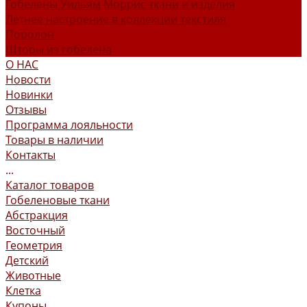
Гобелены Уильям Моррис ткани и изделия
Летнее настроение в коллекции текстиля
Поролон
Шторы из гобелена
О НАС
Новости
Новинки
Отзывы
Программа лояльности
Товары в наличии
Контакты
...
Каталог товаров
Гобеленовые ткани
Абстракция
Восточный
Геометрия
Детский
Животные
Клетка
Купоны