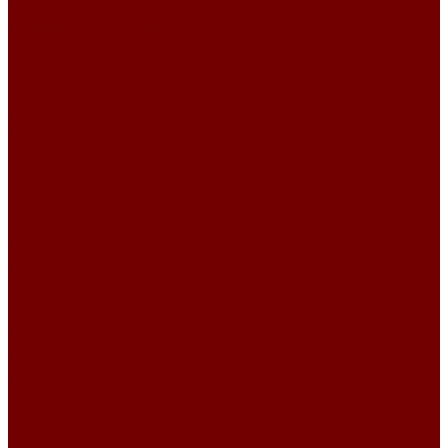
Подушки на стулья
Коврики из гобелена
Ткани для обивки мебели
Велюр
CLOUD
EXCELLENCE
MANHATTAN
MANHATTAN\DAMASK
Megapolis
VELLUTO IRIS
VELLUTO PARIDE
RELAX
BENTLEY PLAIN
BENTLEY А57
BENTLEY А61
RELAX
RELAX JOY
RELAX LUXURY
VELSOFT BELT
VELSOFT CLASSIC
VELSOFT DAMASK