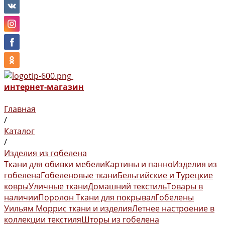
интернет-магазин
Главная
/
Каталог
/
Изделия из гобелена
Ткани для обивки мебели
Картины и панно
Изделия из
гобелена
Гобеленовые ткани
Бельгийские и Турецкие
ковры
Уличные ткани
Домашний текстиль
Товары в
наличии
Поролон
Ткани для покрывал
Гобелены
Уильям Моррис ткани и изделия
Летнее настроение в
коллекции текстиля
Шторы из гобелена