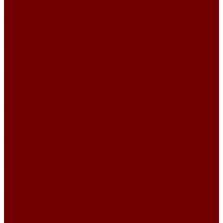
Фоновый
Цветы
Шенилл
Картины и панно
Картины из гобелена
Авторские
Архитектура
Картины животных
Картины из галереи
Картины цветы
Натюрморт
Пейзаж
Портрет
Церкви и монастыри
Панно на стену
Изделия из гобелена
Новогодний текстиль
Календари из гобелена на 2026 год
Новогодние покрывала
Новогодние сумки и мешочки