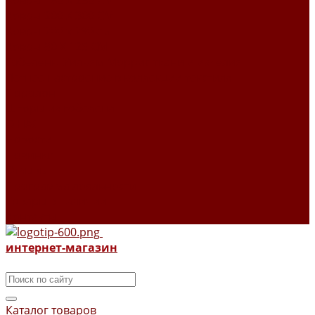
Ковры 160 X 230 СМ
Ковры 200 X 300 СМ
Ковры 200 х 290 см
Ковры 80 X 125 СМ
Гобелены Уильям Моррис ткани и изделия
Летнее настроение в коллекции текстиля
Поролон
Шторы из гобелена
О НАС
Новости
Новинки
Отзывы
Программа лояльности
Товары в наличии
Контакты
интернет-магазин
Каталог товаров