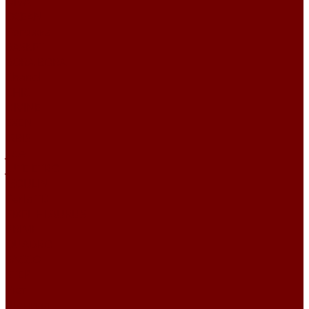
DIVA
OCEAN
Рогожка
BASKET
BORA BORA
Chanel
CHIC
DIVINE
EXEN
IRBIS
Jute
JUTE ETRO
MOULIN
Perla TD
PIXEL HD\URUS
PRIME
QUADRO
SACCO
STEP
Уют
Шенилл