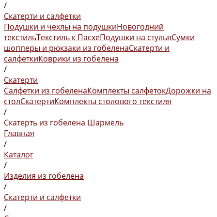
/
Скатерти и салфетки
Подушки и чехлы на подушки
Новогодний
текстиль
Текстиль к Пасхе
Подушки на стулья
Сумки
шопперы и рюкзаки из гобелена
Скатерти и
салфетки
Коврики из гобелена
/
Скатерти
Салфетки из гобелена
Комплекты салфеток
Дорожки на
стол
Скатерти
Комплекты столового текстиля
/
Скатерть из гобелена Шармель
Главная
/
Каталог
/
Изделия из гобелена
/
Скатерти и салфетки
/