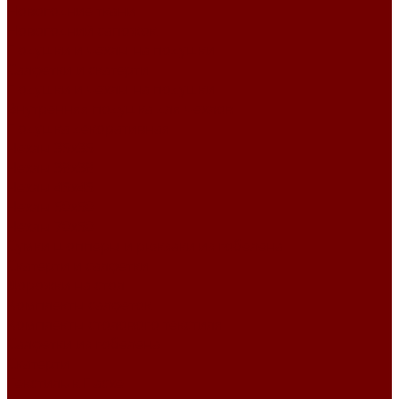
Новогодние ткани
Новогодний сапожок
Подушки и чехлы на подушки
Салфетки и скатерти
Подушки и чехлы на подушки
Внутренняя подушка для чехлов
Подушка декоративная
Чехлы 35x35
Чехлы 38х38
Чехлы 45x45
Чехлы 50x50
Чехлы 70x50
Сумки шопперы и рюкзаки из гобелена
Скатерти и салфетки
Дорожки на стол
Комплекты салфеток
Комплекты столового текстиля
Салфетки из гобелена
Скатерти
Текстиль к Пасхе