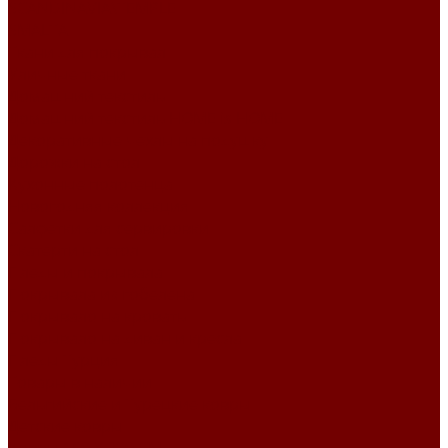
SCANDINAVIA\TEMPLE
SMALTA
Ткани для покрывал
Уличные ткани
Домашний текстиль
Домашний текстиль HOME is HOME
Декоративные чехлы на подушку
Дорожки на стол
Кухонные полотенца
Новогодняя коллекция
Салфетки для сервировки
Скатерти на стол
Пледы и покрывала
Покрывала из гобелена
Покрывало на кровать
Покрывало на диван и кресла
Пледы Турция
Товары в наличии
Бельгийские и Турецкие ковры
Детские ковры