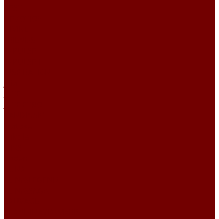
BEST
DEVOTION
DIVINE
FRIENDS
IMPULSE
IMPULSE I
INSPIRATION
Joia
JUTE
JUTE ETRO
KANDINSKY
Matisse
Mikella
MISS
Roden
RUNA
RUNA\LEGEND
RUNA\SAGA
SAUVAGE
SCANDINAVIA\MARIS