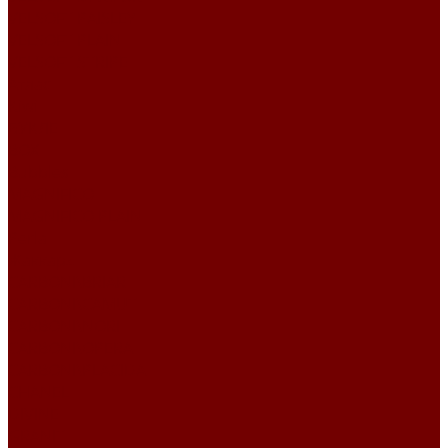
VELSOFT PAISLEY
VELSOFT PLAIN
VELSOFT STRIPE
Атлас
Kiwi
БУКЛЕ
BOX
Bubbles
MAGNIFICO
MAGNIFICO PLAIN
Perla
Жаккард
CARBONI\BRIAR
CARBONI\CAMUT
CARBONI\NORI
CARBONI\OPERA
CARBONI\PLACIDA
CHANEL
DIVINE
GRANIT