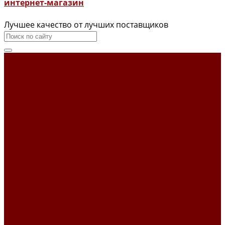
интернет-магазин
Лучшее качество от лучших поставщиков
...
Каталог товаров
Гобеленовые ткани
Абстракция
Восточный
Геометрия
Детский
Животные
Клетка
Купоны
Новогодние
Однотонный
Полоса
Рогожка
Тематический
Уильям Моррис