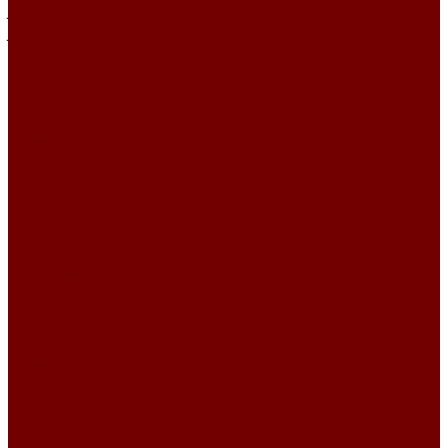
JUTE
JUTE ETRO
Lusso
PIXEL HD\URUS
Primavera
SCANDINAVIA\MARIS
SCANDINAVIA\TEMPLE
TERRANOVA
Замша
CLUB
IDOL
IDOL 2.0
Искусственный мех
ESCKIMO
Winnie
Микровелюр
Crush
Гравитация
Романтика
Микрофибра