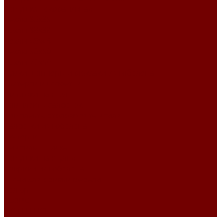
Подушка декоративная
Чехлы 35x35
Чехлы 38х38
Чехлы 45x45
Чехлы 50x50
Чехлы 70x50
Сумки шопперы и рюкзаки из гобелена
Скатерти и салфетки
Дорожки на стол
Комплекты салфеток
Комплекты столового текстиля
Салфетки из гобелена
Скатерти
Текстиль к Пасхе
Подушки на стулья
Коврики из гобелена
Ткани для обивки мебели
Велюр
CLOUD
EXCELLENCE