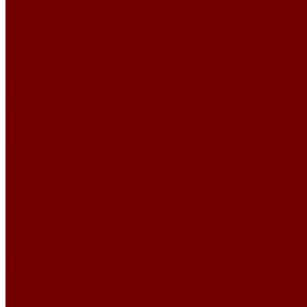
Авторские
Архитектура
Картины животных
Картины из галереи
Картины цветы
Натюрморт
Пейзаж
Портрет
Церкви и монастыри
Панно на стену
Изделия из гобелена
Новогодний текстиль
Календари из гобелена на 2026 год
Новогодние покрывала
Новогодние сумки и мешочки
Новогодние ткани
Новогодний сапожок
Подушки и чехлы на подушки
Салфетки и скатерти
Подушки и чехлы на подушки
Внутренняя подушка для чехлов