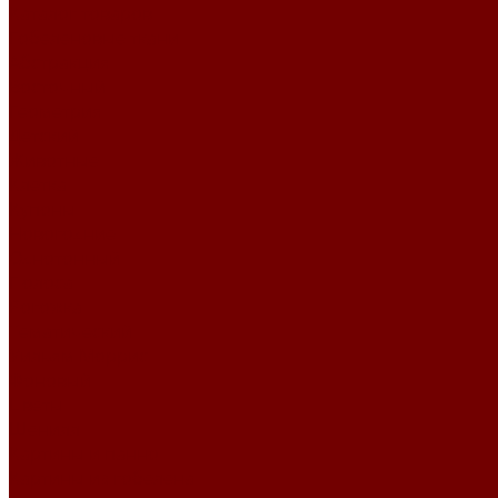
Каталог товаров
Гобеленовые ткани
Абстракция
Восточный
Геометрия
Детский
Животные
Клетка
Купоны
Новогодние
Однотонный
Полоса
Рогожка
Тематический
Уильям Моррис
Фоновый
Цветы
Шенилл
Картины и панно
Картины из гобелена