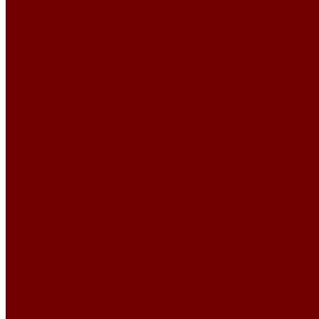
MANHATTAN
MANHATTAN\DAMASK
Megapolis
VELLUTO IRIS
VELLUTO PARIDE
RELAX
BENTLEY PLAIN
BENTLEY А57
BENTLEY А61
RELAX
RELAX JOY
RELAX LUXURY
VELSOFT BELT
VELSOFT CLASSIC
VELSOFT DAMASK
VELSOFT PAISLEY
VELSOFT PLAIN
VELSOFT STRIPE
Атлас
Kiwi