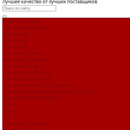
Лучшее качество от лучших поставщиков
Каталог товаров
Гобеленовые ткани
Абстракция
Восточный
Геометрия
Картины и панно
Картины из гобелена
Панно на стену
Изделия из гобелена
Новогодний текстиль
Подушки и чехлы на подушки
Сумки шопперы и рюкзаки из гобелена
Ткани для обивки мебели
Велюр
RELAX
Атлас
Ткани для покрывал
Уличные ткани