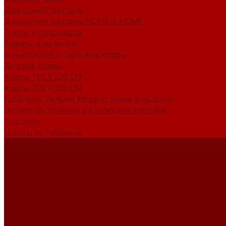
Домашний текстиль
Домашний текстиль HOME is HOME
Пледы и покрывала
Товары в наличии
Бельгийские и Турецкие ковры
Детские ковры
Ковры 160 X 230 СМ
Ковры 200 X 300 СМ
Гобелены Уильям Моррис ткани и изделия
Летнее настроение в коллекции текстиля
Поролон
Шторы из гобелена
О НАС
Новости
Новинки
Отзывы
Программа лояльности
Товары в наличии
Контакты
...