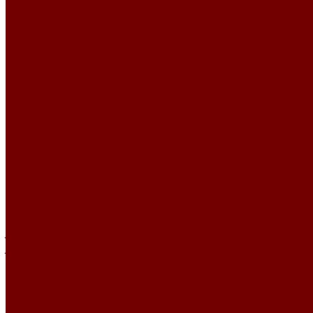
БУКЛЕ
BOX
Bubbles
MAGNIFICO
MAGNIFICO PLAIN
Perla
Жаккард
CARBONI\BRIAR
CARBONI\CAMUT
CARBONI\NORI
CARBONI\OPERA
CARBONI\PLACIDA
CHANEL
DIVINE
GRANIT
JUTE
JUTE ETRO
Lusso
PIXEL HD\URUS
Primavera
SCANDINAVIA\MARIS