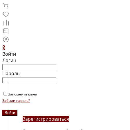
Войти
Логин
Пароль
Запомнить меня
Забыли пароль?
Зарегистрироваться