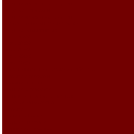
Подушки и чехлы на подушки
Салфетки и скатерти
Подушки и чехлы на подушки
Внутренняя подушка для чехлов
Подушка декоративная
Чехлы 35x35
Чехлы 38х38
Чехлы 45x45
Чехлы 50x50
Чехлы 70x50
Сумки шопперы и рюкзаки из гобелена
Скатерти и салфетки
Дорожки на стол
Комплекты салфеток
Комплекты столового текстиля
Салфетки из гобелена
Скатерти
Текстиль к Пасхе
Подушки на стулья
Коврики из гобелена