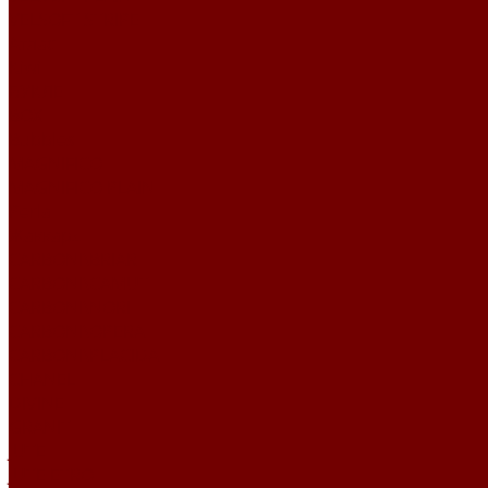
VELSOFT STRIPE
Атлас
Kiwi
БУКЛЕ
BOX
Bubbles
MAGNIFICO
MAGNIFICO PLAIN
Perla
Жаккард
CARBONI\BRIAR
CARBONI\CAMUT
CARBONI\NORI
CARBONI\OPERA
CARBONI\PLACIDA
CHANEL
DIVINE
GRANIT
JUTE
JUTE ETRO