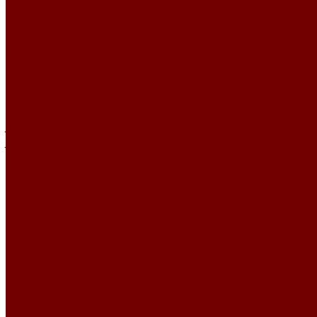
Рогожка
BASKET
BORA BORA
Chanel
CHIC
DIVINE
EXEN
IRBIS
Jute
JUTE ETRO
MOULIN
Perla TD
PIXEL HD\URUS
PRIME
QUADRO
SACCO
STEP
Уют
Шенилл
BEST
DEVOTION