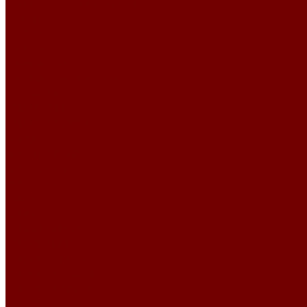
Ткани для обивки мебели
Велюр
CLOUD
EXCELLENCE
MANHATTAN
MANHATTAN\DAMASK
Megapolis
VELLUTO IRIS
VELLUTO PARIDE
RELAX
BENTLEY PLAIN
BENTLEY А57
BENTLEY А61
RELAX
RELAX JOY
RELAX LUXURY
VELSOFT BELT
VELSOFT CLASSIC
VELSOFT DAMASK
VELSOFT PAISLEY
VELSOFT PLAIN