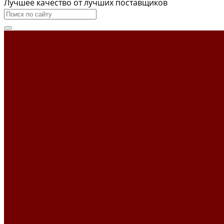
Лучшее качество от лучших поставщиков
...
Каталог товаров
Гобеленовые ткани
Абстракция
Восточный
Геометрия
Детский
Животные
Клетка
Купоны
Новогодние
Однотонный
Полоса
Рогожка
Тематический
Уильям Моррис
Фоновый
Цветы