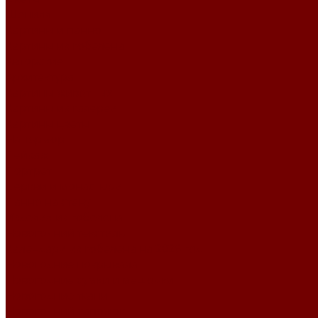
Шенилл
Картины и панно
Картины из гобелена
Авторские
Архитектура
Картины животных
Картины из галереи
Картины цветы
Натюрморт
Пейзаж
Портрет
Церкви и монастыри
Панно на стену
Изделия из гобелена
Новогодний текстиль
Календари из гобелена на 2026 год
Новогодние покрывала
Новогодние сумки и мешочки
Новогодние ткани
Новогодний сапожок