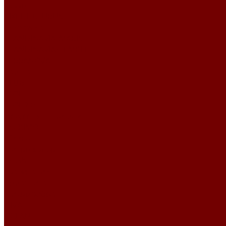
Lusso
PIXEL HD\URUS
Primavera
SCANDINAVIA\MARIS
SCANDINAVIA\TEMPLE
TERRANOVA
Замша
CLUB
IDOL
IDOL 2.0
Искусственный мех
ESCKIMO
Winnie
Микровелюр
Crush
Гравитация
Романтика
Микрофибра
DIVA
OCEAN