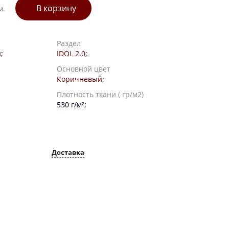
В корзину
м.
Раздел
и
;
IDOL 2.0
;
Основной цвет
Коричневый
;
Плотность ткани ( гр/м2)
530 г/м²;
Доставка