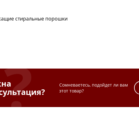
жащие стиральные порошки
жна
Сомневаетесь, подойдет ли вам
сультация?
этот товар?