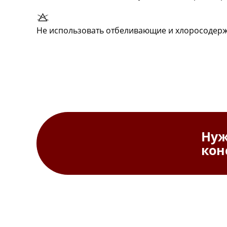
Не использовать отбеливающие и хлоросодер
Ну
кон