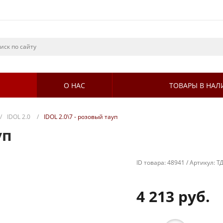
О НАС
ТОВАРЫ В НА
/
IDOL 2.0
/
IDOL 2.0\7 - розовый тауп
уп
ID товара:
48941 /
Артикул:
Т
4 213 руб.