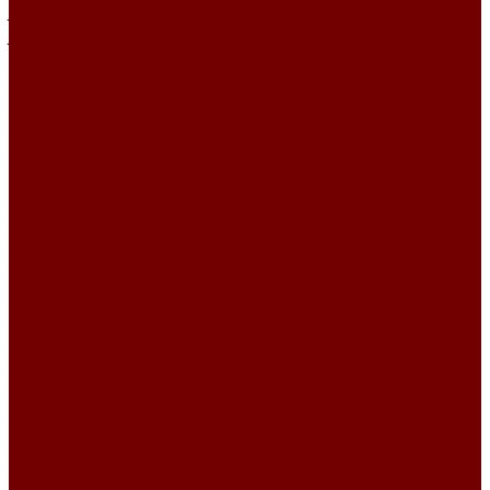
JUTE
JUTE ETRO
Lusso
PIXEL HD\URUS
Primavera
SCANDINAVIA\MARIS
SCANDINAVIA\TEMPLE
TERRANOVA
Замша
CLUB
IDOL
IDOL 2.0
Искусственный мех
ESCKIMO
Winnie
Микровелюр
Crush
Гравитация
Романтика
Микрофибра