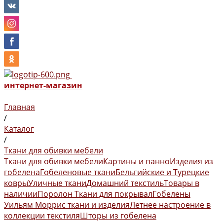
интернет-магазин
Главная
/
Каталог
/
Ткани для обивки мебели
Ткани для обивки мебели
Картины и панно
Изделия из
гобелена
Гобеленовые ткани
Бельгийские и Турецкие
ковры
Уличные ткани
Домашний текстиль
Товары в
наличии
Поролон
Ткани для покрывал
Гобелены
Уильям Моррис ткани и изделия
Летнее настроение в
коллекции текстиля
Шторы из гобелена