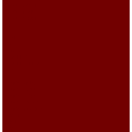
VELSOFT PAISLEY
VELSOFT PLAIN
VELSOFT STRIPE
Атлас
Kiwi
БУКЛЕ
BOX
Bubbles
MAGNIFICO
MAGNIFICO PLAIN
Perla
Жаккард
CARBONI\BRIAR
CARBONI\CAMUT
CARBONI\NORI
CARBONI\OPERA
CARBONI\PLACIDA
CHANEL
DIVINE
GRANIT