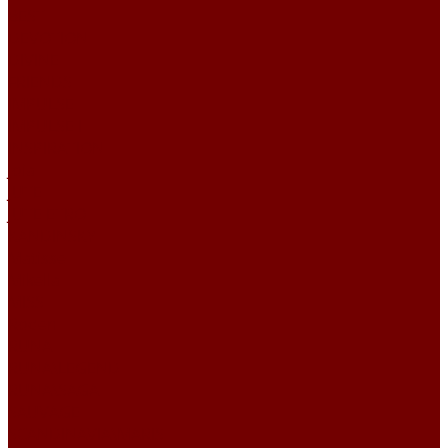
BEST
DEVOTION
DIVINE
FRIENDS
IMPULSE
IMPULSE I
INSPIRATION
Joia
JUTE
JUTE ETRO
KANDINSKY
Matisse
Mikella
MISS
Roden
RUNA
RUNA\LEGEND
RUNA\SAGA
SAUVAGE
SCANDINAVIA\MARIS