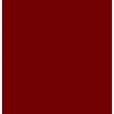
SCANDINAVIA\TEMPLE
SMALTA
Ткани для покрывал
Уличные ткани
Домашний текстиль
Домашний текстиль HOME is HOME
Декоративные чехлы на подушку
Дорожки на стол
Кухонные полотенца
Новогодняя коллекция
Салфетки для сервировки
Скатерти на стол
Пледы и покрывала
Покрывала из гобелена
Покрывало на кровать
Покрывало на диван и кресла
Пледы Турция
Товары в наличии
Бельгийские и Турецкие ковры
Детские ковры