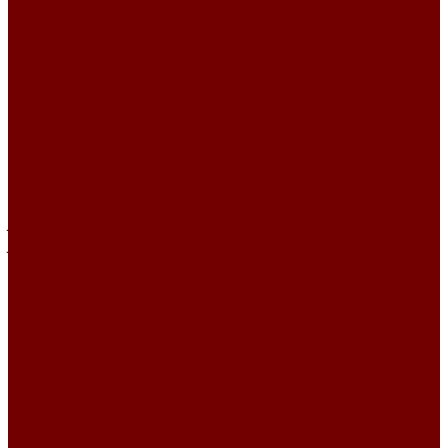
DIVA
OCEAN
Рогожка
BASKET
BORA BORA
Chanel
CHIC
DIVINE
EXEN
IRBIS
Jute
JUTE ETRO
MOULIN
Perla TD
PIXEL HD\URUS
PRIME
QUADRO
SACCO
STEP
Уют
Шенилл