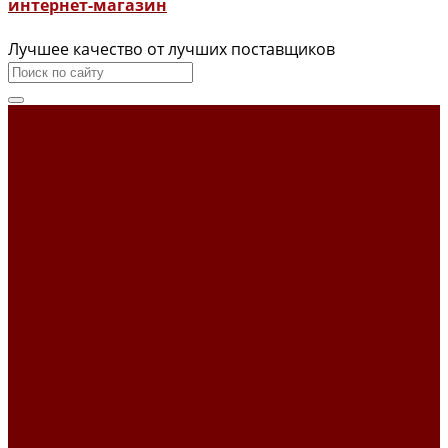
интернет-магазин
Лучшее качество от лучших поставщиков
...
Каталог товаров
Гобеленовые ткани
Абстракция
Восточный
Геометрия
Детский
Животные
Клетка
Купоны
Новогодние
Однотонный
Полоса
Рогожка
Тематический
Уильям Моррис