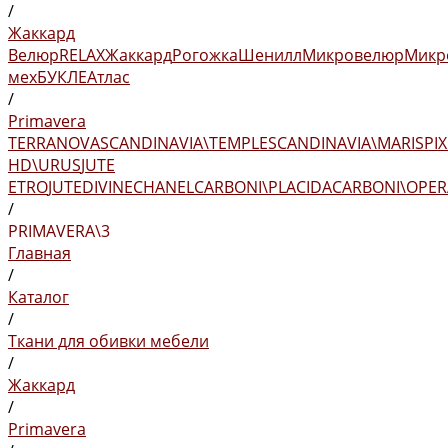
/
Жаккард
Велюр
RELAX
Жаккард
Рогожка
Шенилл
Микровелюр
Микр
мех
БУКЛЕ
Атлас
/
Primavera
TERRANOVA
SCANDINAVIA\TEMPLE
SCANDINAVIA\MARIS
PIX
HD\URUS
JUTE
ETRO
JUTE
DIVINE
CHANEL
CARBONI\PLACIDA
CARBONI\OPER
/
PRIMAVERA\3
Главная
/
Каталог
/
Ткани для обивки мебели
/
Жаккард
/
Primavera