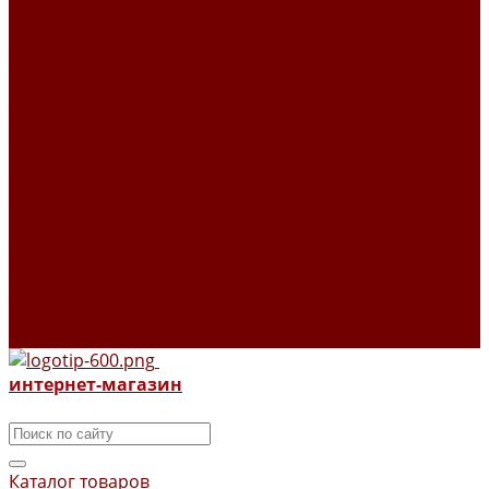
Ковры 160 X 230 СМ
Ковры 200 X 300 СМ
Ковры 200 х 290 см
Ковры 80 X 125 СМ
Гобелены Уильям Моррис ткани и изделия
Летнее настроение в коллекции текстиля
Поролон
Шторы из гобелена
О НАС
Новости
Новинки
Отзывы
Программа лояльности
Товары в наличии
Контакты
интернет-магазин
Каталог товаров