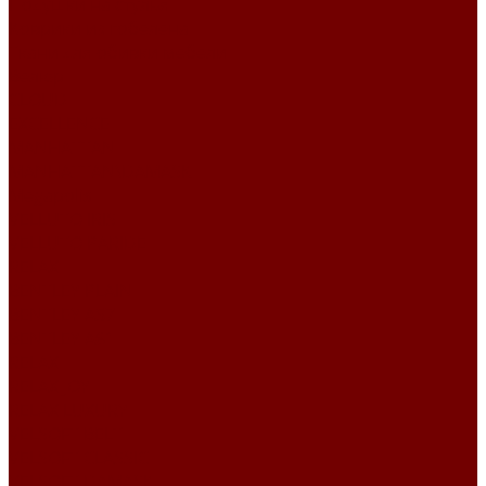
Подушки на стулья
Коврики из гобелена
Ткани для обивки мебели
Велюр
CLOUD
EXCELLENCE
MANHATTAN
MANHATTAN\DAMASK
Megapolis
VELLUTO IRIS
VELLUTO PARIDE
RELAX
BENTLEY PLAIN
BENTLEY А57
BENTLEY А61
RELAX
RELAX JOY
RELAX LUXURY
VELSOFT BELT
VELSOFT CLASSIC
VELSOFT DAMASK