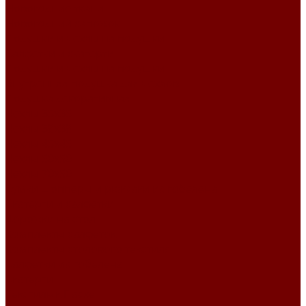
Новогодние ткани
Новогодний сапожок
Подушки и чехлы на подушки
Салфетки и скатерти
Подушки и чехлы на подушки
Внутренняя подушка для чехлов
Подушка декоративная
Чехлы 35x35
Чехлы 38х38
Чехлы 45x45
Чехлы 50x50
Чехлы 70x50
Сумки шопперы и рюкзаки из гобелена
Скатерти и салфетки
Дорожки на стол
Комплекты салфеток
Комплекты столового текстиля
Салфетки из гобелена
Скатерти
Текстиль к Пасхе