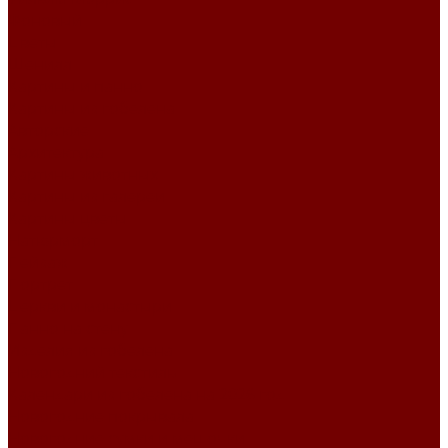
Фоновый
Цветы
Шенилл
Картины и панно
Картины из гобелена
Авторские
Архитектура
Картины животных
Картины из галереи
Картины цветы
Натюрморт
Пейзаж
Портрет
Церкви и монастыри
Панно на стену
Изделия из гобелена
Новогодний текстиль
Календари из гобелена на 2026 год
Новогодние покрывала
Новогодние сумки и мешочки