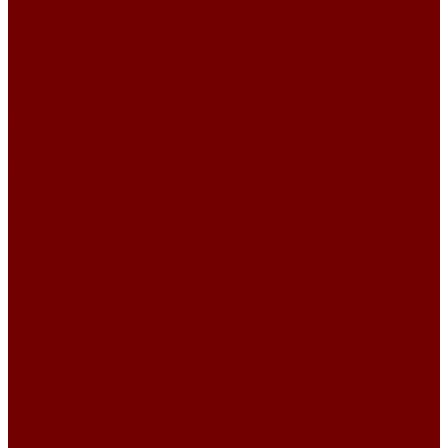
Lusso
PIXEL HD\URUS
Primavera
SCANDINAVIA\MARIS
SCANDINAVIA\TEMPLE
TERRANOVA
Замша
CLUB
IDOL
IDOL 2.0
Искусственный мех
ESCKIMO
Winnie
Микровелюр
Crush
Гравитация
Романтика
Микрофибра
DIVA
OCEAN
Рогожка