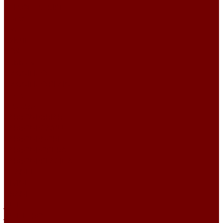
VELSOFT STRIPE
Атлас
Kiwi
БУКЛЕ
BOX
Bubbles
MAGNIFICO
MAGNIFICO PLAIN
Perla
Жаккард
CARBONI\BRIAR
CARBONI\CAMUT
CARBONI\NORI
CARBONI\OPERA
CARBONI\PLACIDA
CHANEL
DIVINE
GRANIT
JUTE
JUTE ETRO