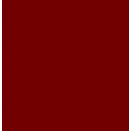
Ткани для покрывал
Уличные ткани
Домашний текстиль
Домашний текстиль HOME is HOME
Декоративные чехлы на подушку
Дорожки на стол
Кухонные полотенца
Новогодняя коллекция
Салфетки для сервировки
Скатерти на стол
Пледы и покрывала
Покрывала из гобелена
Покрывало на кровать
Покрывало на диван и кресла
Пледы Турция
Товары в наличии
Бельгийские и Турецкие ковры
Детские ковры
Ковры 160 X 230 СМ
Ковры 200 X 300 СМ
Ковры 200 х 290 см