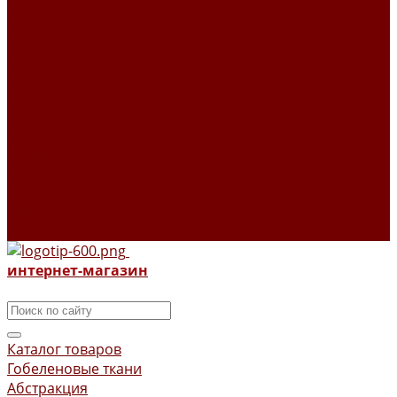
Ковры 80 X 125 СМ
Гобелены Уильям Моррис ткани и изделия
Летнее настроение в коллекции текстиля
Поролон
Шторы из гобелена
О НАС
Новости
Новинки
Отзывы
Программа лояльности
Товары в наличии
Контакты
интернет-магазин
Каталог товаров
Гобеленовые ткани
Абстракция