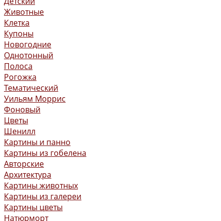
Детский
Животные
Клетка
Купоны
Новогодние
Однотонный
Полоса
Рогожка
Тематический
Уильям Моррис
Фоновый
Цветы
Шенилл
Картины и панно
Картины из гобелена
Авторские
Архитектура
Картины животных
Картины из галереи
Картины цветы
Натюрморт