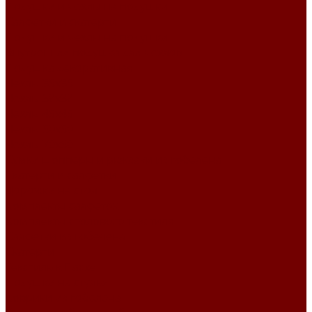
Подушки и чехлы на подушки
Салфетки и скатерти
Подушки и чехлы на подушки
Внутренняя подушка для чехлов
Подушка декоративная
Чехлы 35x35
Чехлы 38х38
Чехлы 45x45
Чехлы 50x50
Чехлы 70x50
Сумки шопперы и рюкзаки из гобелена
Скатерти и салфетки
Дорожки на стол
Комплекты салфеток
Комплекты столового текстиля
Салфетки из гобелена
Скатерти
Текстиль к Пасхе
Подушки на стулья
Коврики из гобелена