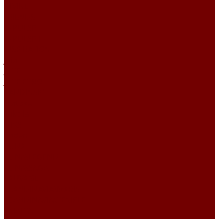
DIVINE
FRIENDS
IMPULSE
IMPULSE I
INSPIRATION
Joia
JUTE
JUTE ETRO
KANDINSKY
Matisse
Mikella
MISS
Roden
RUNA
RUNA\LEGEND
RUNA\SAGA
SAUVAGE
SCANDINAVIA\MARIS
SCANDINAVIA\TEMPLE
SMALTA