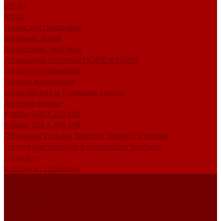
RELAX
Атлас
Ткани для покрывал
Уличные ткани
Домашний текстиль
Домашний текстиль HOME is HOME
Пледы и покрывала
Товары в наличии
Бельгийские и Турецкие ковры
Детские ковры
Ковры 160 X 230 СМ
Ковры 200 X 300 СМ
Гобелены Уильям Моррис ткани и изделия
Летнее настроение в коллекции текстиля
Поролон
Шторы из гобелена
О НАС
Новости
Новинки
Отзывы