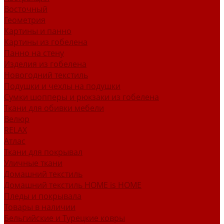
Восточный
Геометрия
Картины и панно
Картины из гобелена
Панно на стену
Изделия из гобелена
Новогодний текстиль
Подушки и чехлы на подушки
Сумки шопперы и рюкзаки из гобелена
Ткани для обивки мебели
Велюр
RELAX
Атлас
Ткани для покрывал
Уличные ткани
Домашний текстиль
Домашний текстиль HOME is HOME
Пледы и покрывала
Товары в наличии
Бельгийские и Турецкие ковры