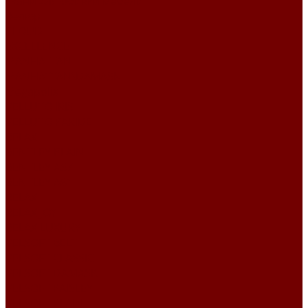
Ткани для обивки мебели
Велюр
CLOUD
EXCELLENCE
MANHATTAN
MANHATTAN\DAMASK
Megapolis
VELLUTO IRIS
VELLUTO PARIDE
RELAX
BENTLEY PLAIN
BENTLEY А57
BENTLEY А61
RELAX
RELAX JOY
RELAX LUXURY
VELSOFT BELT
VELSOFT CLASSIC
VELSOFT DAMASK
VELSOFT PAISLEY
VELSOFT PLAIN