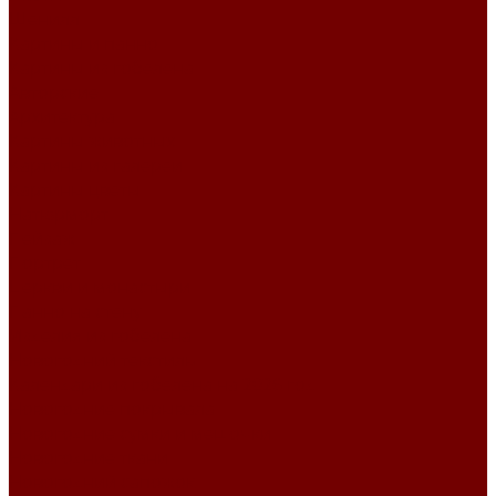
Шенилл
Картины и панно
Картины из гобелена
Авторские
Архитектура
Картины животных
Картины из галереи
Картины цветы
Натюрморт
Пейзаж
Портрет
Церкви и монастыри
Панно на стену
Изделия из гобелена
Новогодний текстиль
Календари из гобелена на 2026 год
Новогодние покрывала
Новогодние сумки и мешочки
Новогодние ткани
Новогодний сапожок