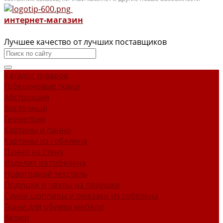
интернет-магазин
Лучшее качество от лучших поставщиков
Каталог товаров
Гобеленовые ткани
Абстракция
Восточный
Геометрия
Картины и панно
Картины из гобелена
Панно на стену
Изделия из гобелена
Новогодний текстиль
Подушки и чехлы на подушки
Сумки шопперы и рюкзаки из гобелена
Ткани для обивки мебели
Велюр