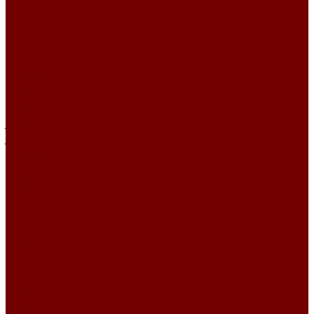
BASKET
BORA BORA
Chanel
CHIC
DIVINE
EXEN
IRBIS
Jute
JUTE ETRO
MOULIN
Perla TD
PIXEL HD\URUS
PRIME
QUADRO
SACCO
STEP
Уют
Шенилл
BEST
DEVOTION