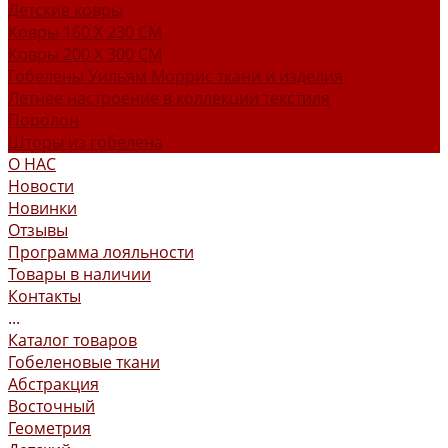
Детские ковры
Ковры 160 X 230 СМ
Ковры 200 X 300 СМ
Гобелены Уильям Моррис ткани и изделия
Летнее настроение в коллекции текстиля
Поролон
Шторы из гобелена
О НАС
Новости
Новинки
Отзывы
Программа лояльности
Товары в наличии
Контакты
...
Каталог товаров
Гобеленовые ткани
Абстракция
Восточный
Геометрия