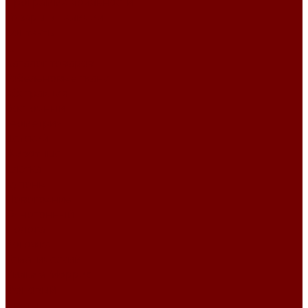
Программа лояльности
Товары в наличии
Контакты
...
Каталог товаров
Гобеленовые ткани
Абстракция
Восточный
Геометрия
Детский
Животные
Клетка
Купоны
Новогодние
Однотонный
Полоса
Рогожка
Тематический
Уильям Моррис
Фоновый
Цветы